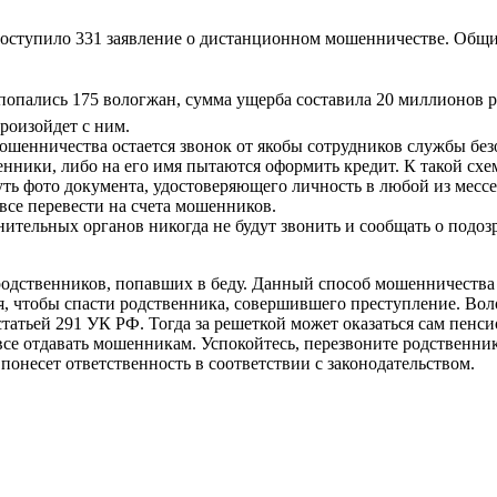
 поступило 331 заявление о дистанционном мошенничестве. Общ
попались 175 вологжан, сумма ущерба составила 20 миллионов 
произойдет с ним.
шенничества остается звонок от якобы сотрудников службы бе
нники, либо на его имя пытаются оформить кредит. К такой схе
нуть фото документа, удостоверяющего личность в любой из мес
все перевести на счета мошенников.
ельных органов никогда не будут звонить и сообщать о подоз
 родственников, попавших в беду. Данный способ мошенничеств
, чтобы спасти родственника, совершившего преступление. Воло
татьей 291 УК РФ. Тогда за решеткой может оказаться сам пенси
 отдавать мошенникам. Успокойтесь, перезвоните родственнику 
понесет ответственность в соответствии с законодательством.