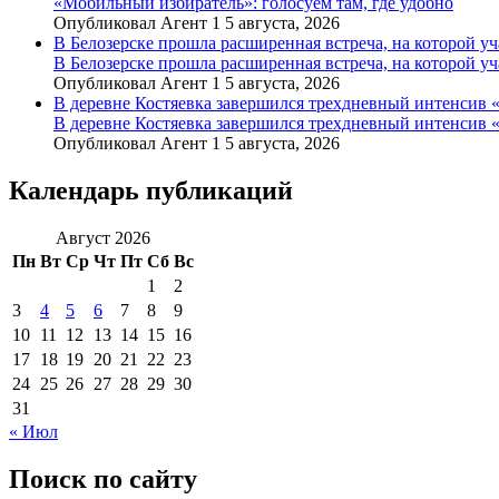
«Мобильный избиратель»: голосуем там, где удобно
Опубликовал Агент 1 5 августа, 2026
В Белозерске прошла расширенная встреча, на которой 
В Белозерске прошла расширенная встреча, на которой 
Опубликовал Агент 1 5 августа, 2026
В деревне Костяевка завершился трехдневный интенсив
В деревне Костяевка завершился трехдневный интенсив
Опубликовал Агент 1 5 августа, 2026
Календарь публикаций
Август 2026
Пн
Вт
Ср
Чт
Пт
Сб
Вс
1
2
3
4
5
6
7
8
9
10
11
12
13
14
15
16
17
18
19
20
21
22
23
24
25
26
27
28
29
30
31
« Июл
Поиск по сайту