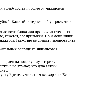
ий ущерб составил более 67 миллионов
рублей. Каждый потерпевший уверяет, что он
зопасности банка или правоохранительных
ме, кажется, все привыкли. Но и мошенники
сенджеров. Граждане не спешат перепроверить
рительных операциях. Финансовая
а нацелен на пожилую аудиторию.
гжане не думают, что дача взятки
онер.
и убедитесь, что с ним все хорошо. Если