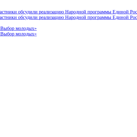
участники обсудили реализацию Народной программы Единой Рос
участники обсудили реализацию Народной программы Единой Рос
 «Выбор молодых»
 «Выбор молодых»