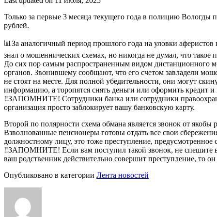
Last updated on 11 июля, 2025
Только за первые 3 месяца текущего года в полицию Вологды
рублей.
📊За аналогичный период прошлого года на уловки аферистов 
знал о мошеннических схемах, но никогда не думал, что такое 
До сих пор самым распространенным видом дистанционного мо
органов. Звонившему сообщают, что его счетом завладели моше
не стоят на месте. Для полной убедительности, они могут ски
информацию, а торопятся снять деньги или оформить кредит и 
‼ЗАПОМНИТЕ! Сотрудники банка или сотрудники правоохранит
организация просто заблокирует вашу банковскую карту.
Второй по полярности схема обмана является звонок от якобы
Взволнованные пенсионеры готовы отдать все свои сбережения
должностному лицу, это тоже преступление, предусмотренное с
‼ЗАПОМНИТЕ! Если вам поступил такой звонок, не спешите все
ваш родственник действительно совершит преступление, то он 
Опубликовано в категории
Лента новостей