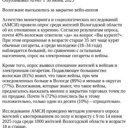
Опубликовал Агент 1 30 июня, 2025
Вологжане высказались за закрытие вейп-шопов
Агентство мониторинга и социологических исследований
(АМСИ) провело опрос среди жителей Вологодской области
об их отношении к курению. Согласно результатам опроса,
почти 40% вологжан ответили «да» на вопрос «Вы курите?».
При этом опрошенные в возрасте старше 35 лет чаще курят
обычные сигареты, а среди молодежи (18–34 года)
наблюдается больший, по сравнению с остальным
населением, спрос на электронные сигареты и вейпы.
Кроме того, опрос выявил отношение жителей к вейпам и
электронным сигаретам. Подавляющее большинство
вологжан (81%) знают, что такое вейпы, при чем
осведомленных больше в Вологде (89%) и меньше в округах
(77%). Вологжанам, которые знают, что такое вейпы,
предлагалось высказать мнение о закрытии торговых точек по
их продаже. Почти ¾ (72%) отнеслись бы к этому
положительно, только один из десяти (10%) – отрицательно.
Исследование АМСИ проведено методом уличного опроса
жителей с квотированием по полу и возрасту с 9 по 14 июня
2025 года среди 1000 жителей Вологодской области в возрасте
18 и старше.