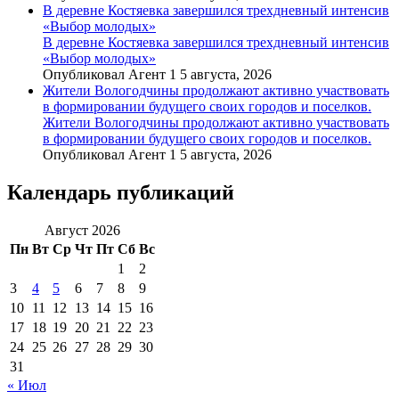
В деревне Костяевка завершился трехдневный интенсив
«Выбор молодых»
В деревне Костяевка завершился трехдневный интенсив
«Выбор молодых»
Опубликовал Агент 1 5 августа, 2026
Жители Вологодчины продолжают активно участвовать
в формировании будущего своих городов и поселков.
Жители Вологодчины продолжают активно участвовать
в формировании будущего своих городов и поселков.
Опубликовал Агент 1 5 августа, 2026
Календарь публикаций
Август 2026
Пн
Вт
Ср
Чт
Пт
Сб
Вс
1
2
3
4
5
6
7
8
9
10
11
12
13
14
15
16
17
18
19
20
21
22
23
24
25
26
27
28
29
30
31
« Июл