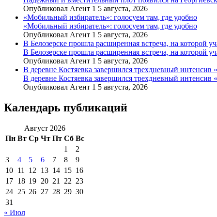
Опубликовал Агент 1 5 августа, 2026
«Мобильный избиратель»: голосуем там, где удобно
«Мобильный избиратель»: голосуем там, где удобно
Опубликовал Агент 1 5 августа, 2026
В Белозерске прошла расширенная встреча, на которой 
В Белозерске прошла расширенная встреча, на которой 
Опубликовал Агент 1 5 августа, 2026
В деревне Костяевка завершился трехдневный интенсив
В деревне Костяевка завершился трехдневный интенсив
Опубликовал Агент 1 5 августа, 2026
Календарь публикаций
Август 2026
Пн
Вт
Ср
Чт
Пт
Сб
Вс
1
2
3
4
5
6
7
8
9
10
11
12
13
14
15
16
17
18
19
20
21
22
23
24
25
26
27
28
29
30
31
« Июл