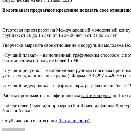
Опубликовал Агент 1 13 мая, 2025
Вологжанам предлагают креативно показать свое отношени
Стартовал прием работ на Международный молодежный конкур
группах: от 10 до 15 лет, от 16 до 20 лет и от 21 до 25 лет.
Творчески выразить свое отношение к коррупции молодежь Во
«Лучший плакат» – выполненный графическим способом, с пом
соотношением сторон, не более 15 Мб;
«Лучший рисунок» – выполненный ручным способом при помощи
уголь, тушь, капиллярные ручки). Формат А3 (297 х 420 мм) с
«Лучший видеоролик» – в формате mp4, разрешение не более 19
Работы принимаются на официальном
сайте конкурса
до 1 окт
Победителей (I места) и призеров (II и III места) финала Ко
балльной шкале.
Опубликовано в категории
Лента новостей