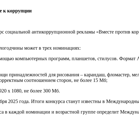
е к коррупции
с социальной антикоррупционной рекламы «Вместе против корр
логодчины может в трех номинациях:
ощью компьютерных программ, планшетов, стилусов. Формат А3
 принадлежностей для рисования – карандаш, фломастер, мелки
 корректным соотношением сторон, не более 15 Мб;
20 х 1080, не более 300 Мб.
ября 2025 года. Итоги конкурса станут известны в Международны
нкурса в каждой номинации и возрастной группе определит Между