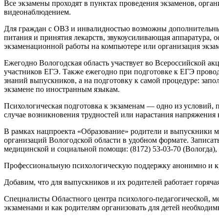
Все экзамены проходят в пунктах проведения экзаменов, орга
видеонаблюдением.
Для граждан с ОВЗ и инвалидностью возможны дополнительные
питания и принятия лекарств, звукоусиливающая аппаратура
экзаменационной работы на компьютере или организация экзам
Ежегодно Вологодская область участвует во Всероссийской акц
участников ЕГЭ. Также ежегодно при подготовке к ЕГЭ прово
знаний выпускников, а на подготовку к самой процедуре: зап
экзамене по иностранным языкам.
Психологическая подготовка к экзаменам — одно из условий, 
случае возникновения трудностей или нарастания напряжения 
В рамках нацпроекта «Образование» родители и выпускники м
организаций Вологодской области в удобном формате. Записат
медицинской и социальной помощи: (8172) 53-03-70 (Вологда), (
Профессиональную психологическую поддержку анонимно и кру
Добавим, что для выпускников и их родителей работает горячая
Специалисты Областного центра психолого-педагогической, ме
экзаменами и как родителям организовать для детей необходим