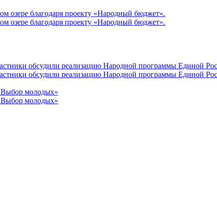
ом озере благодаря проекту «Народный бюджет».
ом озере благодаря проекту «Народный бюджет».
участники обсудили реализацию Народной программы Единой Рос
участники обсудили реализацию Народной программы Единой Рос
 «Выбор молодых»
 «Выбор молодых»