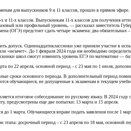
менам для выпускников 9 и 11 классов, прошло в прямом эфире.
-х и 11-х классов. Выпускникам 11-х классов для получения атте
 базовый или профильный уровень, — рассказал заместитель Губ
на (ОГЭ) предстоит сдать четыре экзамена: два обязательных – 
ить допуск. Одиннадцатиклассники уже приняли участие в исп
или «незачет». До 1 февраля 2024 года им необходимо определить
пускники школ смогут изменить уровень ЕГЭ по математике — б
а по 22 апреля, основной период – с 23 мая по 1 июля, дополни
вные сроки основного периода. В дополнительный период поми
аются обучающиеся, не допущенные к экзаменам в текущем учебн
ляется итоговое собеседование по русскому языку. В 2024 году о
ту, предусмотрены еще две попытки: 13 марта и 15 апреля.
я до 1 марта. Обучающиеся вправе подать заявления после 1 ма
и этапа: досрочный период – с 23 апреля по 18 мая, основной п