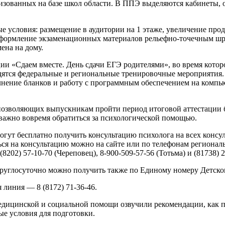
низованных на базе школ области. В ППЭ выделяются кабинеты,
 условия: размещение в аудитории на 1 этаже, увеличение про
, оформление экзаменационных материалов рельефно-точечным 
ена на дому.
ии «Сдаем вместе. День сдачи ЕГЭ родителями», во время котор
дятся федеральные и региональные тренировочные мероприятия.
олнение бланков и работу с программным обеспечением на комп
позволяющих выпускникам пройти период итоговой аттестации бе
важно вовремя обратиться за психологической помощью.
огут бесплатно получить консультацию психолога на всех конс
ься на консультацию можно на сайте или по телефонам регионал
8202) 57-10-70 (Череповец), 8-900-509-57-56 (Тотьма) и (81738) 
глосуточно можно получить также по Единому номеру Детского
 линия — 8 (8172) 71-36-46.
дицинской и социальной помощи озвучили рекомендации, как по
ые условия для подготовки.