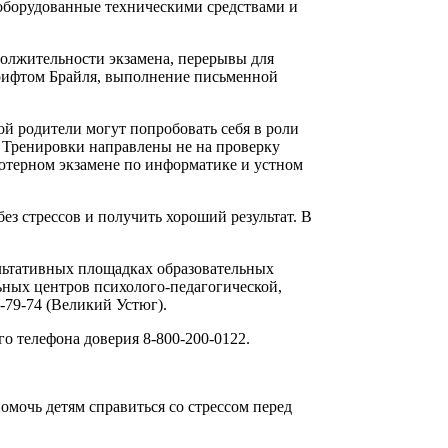
 оборудованные техническими средствами и
должительности экзамена, перерывы для
шрифтом Брайля, выполнение письменной
ой родители могут попробовать себя в роли
 Тренировки направлены не на проверку
ьютерном экзамене по информатике и устном
з стрессов и получить хороший результат. В
ультативных площадках образовательных
ьных центров психолого-педагогической,
2-79-74 (Великий Устюг).
 телефона доверия 8-800-200-0122.
мочь детям справиться со стрессом перед