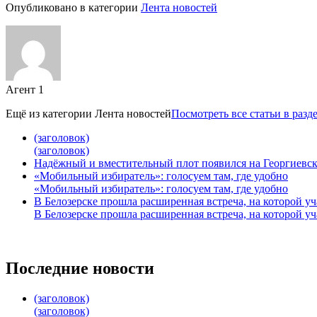
Опубликовано в категории
Лента новостей
Агент 1
Ещё из категории
Лента новостей
Посмотреть все статьи в разд
(заголовок)
(заголовок)
Надёжный и вместительный плот появился на Георгиевск
«Мобильный избиратель»: голосуем там, где удобно
«Мобильный избиратель»: голосуем там, где удобно
В Белозерске прошла расширенная встреча, на которой 
В Белозерске прошла расширенная встреча, на которой 
Последние новости
(заголовок)
(заголовок)