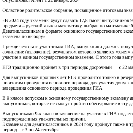
Опубликовал Агент 1 22 января, 2024
Областное родительское собрание, посвященное итоговым экза
«В 2024 году экзамены будут сдавать 17,8 тысяч выпускников 9
предмета – русский язык и математику, выбрав по математике
Девятиклассникам в формате основного государственного экзаме
экзамена по выбору».
Прежде чем стать участником ГИА, выпускники должны получ
сочинение (изложение), результатом которого является «зачет» 
участие в едином государственном экзамене. С этого года вы
ЕГЭ традиционно пройдет в три периода: досрочный — с 22 март
Для выпускников прошлых лет ЕГЭ проводится только в резер
по итогам проведения основного периода, для участия допуск
завершения основного периода проведения ГИА.
В 9 классе допуском к основному государственному экзамену яв
выпускников, которые не смогут пройти собеседование в эту да
Выпускниками 9-х классов заявление на участие в ГИА подаетс
подтвержденных уважительных причин.
Экзамены для девятиклассников в 2024 году пройдут также в тр
период – с 3 по 24 сентября.