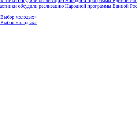
участники обсудили реализацию Народной программы Единой Рос
участники обсудили реализацию Народной программы Единой Рос
 «Выбор молодых»
 «Выбор молодых»