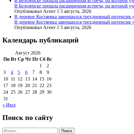
В Белозерске прошла расширенная встреча, на которой 
В Белозерске прошла расширенная встреча, на которой 
Опубликовал Агент 1 5 августа, 2026
В деревне Костяевка завершился трехдневный интенсив
В деревне Костяевка завершился трехдневный интенсив
Опубликовал Агент 1 5 августа, 2026
Календарь публикаций
Август 2026
Пн
Вт
Ср
Чт
Пт
Сб
Вс
1
2
3
4
5
6
7
8
9
10
11
12
13
14
15
16
17
18
19
20
21
22
23
24
25
26
27
28
29
30
31
« Июл
Поиск по сайту