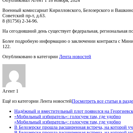
Опубликовал Агент 1 18 ноября, 2024
Военный комиссариат Кирилловского, Белозерского и Вашкинск
Советский пр-т, д.63.
8 (81756) 2-34-96.
На сегодняшний день существует федеральная, региональная 
Более подробную информацию о заключении контракта с Мини
122.
Опубликовано в категории
Лента новостей
Агент 1
Ещё из категории
Лента новостей
Посмотреть все статьи в разд
Надёжный и вместительный плот появился на Георгиевск
«Мобильный избиратель»: голосуем там, где удобно
«Мобильный избиратель»: голосуем там, где удобно
В Белозерске прошла расширенная встреча, на которой 
В Белозерске прошла расширенная встреча, на которой 