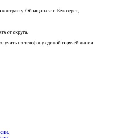
онтракту. Обращаться: г. Белозерск,
та от округа.
лучить по телефону единой горячей линии
сии.
сии.