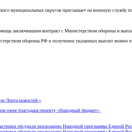
ого муниципальных округов приглашает на военную службу по к
помощь заключившим контракт с Министерством обороны и выпла
стерством обороны РФ и получении указанных выплат можно по
еле Лента новостей »
ом озере благодаря проекту «Народный бюджет».
участники обсудили реализацию Народной программы Единой Рос
участники обсудили реализацию Народной программы Единой Рос