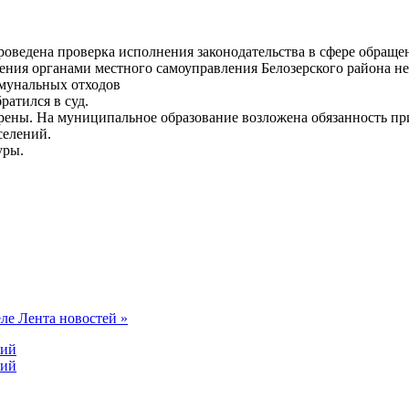
ведена проверка исполнения законодательства в сфере обращен
ения органами местного самоуправления Белозерского района не
ммунальных отходов
атился в суд.
ены. На муниципальное образование возложена обязанность при
селений.
уры.
еле Лента новостей »
ний
ний