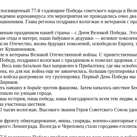
 посвященный 77-й годовщине Победы советского народа в Вели
ндемии коронавируса эти мероприятия не проводились очно два 
вшинников. Глава региона поздравил вологжан и ветеранов с пр
лавным праздником нашей страны – с Днем Великой Победы. Это 
нам отцы и матери, наши бабушки и дедушки — великое поколен
пасли Отечество, жизнь будущих поколений, освободили Европу, 
лег Кувшинников.
ле и ветераны Великой Отечественной войны. С приветственны
Победу, поздравил вологжан с праздником и пожелал здоровья, с
. Весь наш батальон был направлен в Прибалтику, где мы освоб
а, но для нас война еще не закончилась, большая группировка 
ши войска разгромили эту группировку. Первый День Победы мы 
Шириков.
ть павших в борьбе против фашизма. Затем началось шествие Бе
рошли по улицам города.
аша история, наша победа, наша благодарность всем тем людям, 
ла участница шествия.
 тысяч вологжан. Высокого звания Героя Советского Союза удос
и фронту обмундирование, мины, снаряды, военно-санитарные п
ного Ленинграда. Вологда и Череповец стали городами-госпита