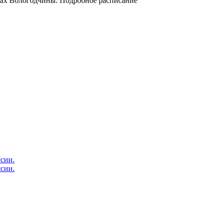
онах Вологодчины. Подробное расписание
сии.
сии.