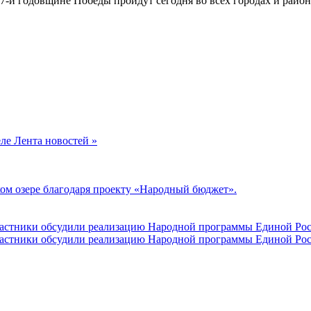
77-й годовщине Победы пройдут сегодня во всех городах и рай
еле Лента новостей »
ом озере благодаря проекту «Народный бюджет».
участники обсудили реализацию Народной программы Единой Рос
участники обсудили реализацию Народной программы Единой Рос