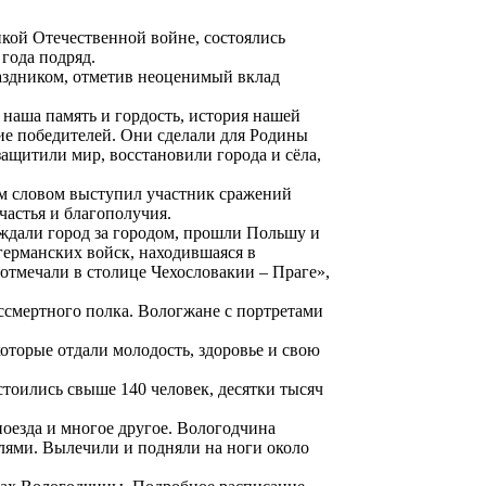
кой Отечественной войне, состоялись
года подряд.
аздником, отметив неоценимый вклад
наша память и гордость, история нашей
ие победителей. Они сделали для Родины
защитили мир, восстановили города и сёла,
м словом выступил участник сражений
частья и благополучия.
ождали город за городом, прошли Польшу и
германских войск, находившаяся в
отмечали в столице Чехословакии – Праге»,
ссмертного полка. Вологжане с портретами
которые отдали молодость, здоровье и свою
тоились свыше 140 человек, десятки тысяч
оезда и многое другое. Вологодчина
лями. Вылечили и подняли на ноги около