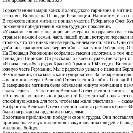
Last updated on 11 июля, 2025
Торжественный марш войск Вологодского гарнизона и митинг,
сегодня в Вологде на Площади Революции. Напомним, из-за па
В торжественном митинге принял участие Губернатор Олег Ку
поколения победителей в жизнь будущих поколений.
«Уважаемые вологжане, дорогие ветераны, поздравляю вас с г
страны и каждой семьи, часть нашей души, которую передали 
столько, что это никак не измерить, ничем не оплатить. Они с
добились грандиозных свершений», – выступил Губернатор О
На Площади Революции собрались тысячи вологжан, в том чис
Геннадий Шириков. Он рассказал о своей службе, где встретил 
«Я начал службу в рядах Красной Армии в 1943 году в Вологде
южную часть Германии. Мы с радостью узнали о падении Берлин
Чехословакии, отказалась капитулироваться. За четыре дня на
– вспомнил ветеран Великой Отечественной войны Геннадий 
В завершение митинга была объявлена минута молчания в памя
своих героев — участников Великой Отечественной войны – п
«Это очень волнительно и радостно! Бессмертный полк – это н
спокойную жизнь для того, чтобы мы жили счастливо», – сказа
На фронтах Великой Отечественной войны сражались более 340
были награждены орденами и медалями.
Вологжане приближали победу и своим трудом. Они поставлял
приняла более двух миллионов эвакуированных людей с блокад
миллиона бойцов.