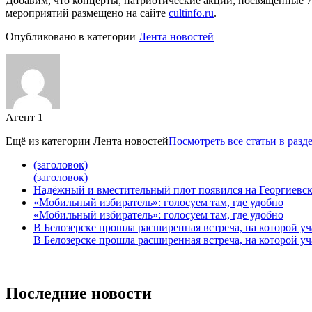
Добавим, что концерты, патриотические акции, посвященные 
мероприятий размещено на сайте
cultinfo.ru
.
Опубликовано в категории
Лента новостей
Агент 1
Ещё из категории
Лента новостей
Посмотреть все статьи в разд
(заголовок)
(заголовок)
Надёжный и вместительный плот появился на Георгиевск
«Мобильный избиратель»: голосуем там, где удобно
«Мобильный избиратель»: голосуем там, где удобно
В Белозерске прошла расширенная встреча, на которой 
В Белозерске прошла расширенная встреча, на которой 
Последние новости