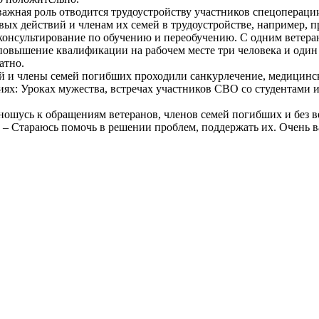
ажная роль отводится трудоустройству участников спецопераци
вых действий и членам их семей в трудоустройстве, например, 
е консультирование по обучению и переобучению. С одним ветер
 повышение квалификации на рабочем месте три человека и один
атно.
й и члены семей погибших проходили санкурлечение, медицин
ях: Уроках мужества, встречах участников СВО со студентами
ошусь к обращениям ветеранов, членов семей погибших и без в
 – Стараюсь помочь в решении проблем, поддержать их. Очень в