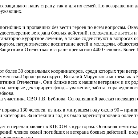
ках защищают нашу страну, так и для их семей. По возвращении
кружающих.
огибших и пропавших без вести героев по всем вопросам. Ока
достоверение ветерана боевых действий, положенные льготы и 
аторно-курортное лечение, а также содействуют в вопросах обу
спортом, патриотическое воспитание детей и молодежи, обществ
Защитники Отечества» в стране превысило 4400 человек. Более 
 более 30 социальных координаторов, среди которых три ветер
чменгско-Городецком округе, Виталий Марушков-наш земляк в 
тники Отечества». Они ближе всех к нашим ветеранам и их ро
оты, которые декларирует фонд – уважение, забота, справедливо
ебкова.
а участника СВО Г.В. Бубнова. Сегодняшний рассказ посвящен е
порядка 130 человек, из них в минувшем году около 90 – прин
 категории. За истекший год их было зарегистрировано более ты
т и перенаправляет в КЦСОН к кураторам. Основная тематика 
рений членов семей погибших и ветерана боевых действий, пол
о положительно.