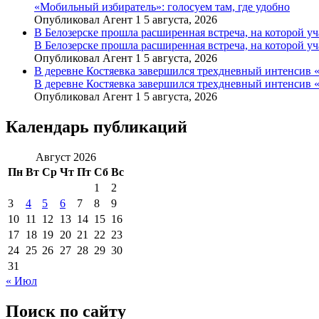
«Мобильный избиратель»: голосуем там, где удобно
Опубликовал Агент 1 5 августа, 2026
В Белозерске прошла расширенная встреча, на которой 
В Белозерске прошла расширенная встреча, на которой 
Опубликовал Агент 1 5 августа, 2026
В деревне Костяевка завершился трехдневный интенсив
В деревне Костяевка завершился трехдневный интенсив
Опубликовал Агент 1 5 августа, 2026
Календарь публикаций
Август 2026
Пн
Вт
Ср
Чт
Пт
Сб
Вс
1
2
3
4
5
6
7
8
9
10
11
12
13
14
15
16
17
18
19
20
21
22
23
24
25
26
27
28
29
30
31
« Июл
Поиск по сайту