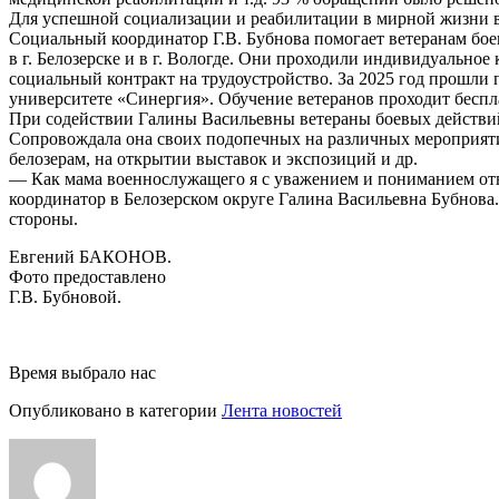
Для успешной социализации и реабилитации в мирной жизни в
Социальный координатор Г.В. Бубнова помогает ветеранам бое
в г. Белозерске и в г. Вологде. Они проходили индивидуально
социальный контракт на трудоустройство. За 2025 год прошли
университете «Синергия». Обучение ветеранов проходит беспл
При содействии Галины Васильевны ветераны боевых действи
Сопровождала она своих подопечных на различных мероприяти
белозерам, на открытии выставок и экспозиций и др.
— Как мама военнослужащего я с уважением и пониманием отн
координатор в Белозерском округе Галина Васильевна Бубнова.
стороны.
Евгений БАКОНОВ.
Фото предоставлено
Г.В. Бубновой.
Время выбрало нас
Опубликовано в категории
Лента новостей