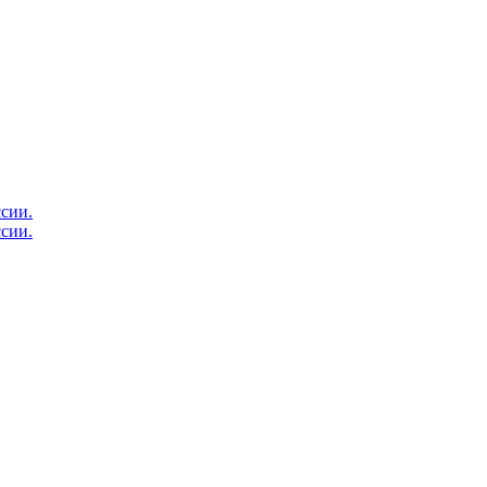
сии.
сии.