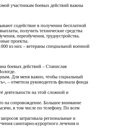
 домой участникам боевых действий важны
зывают содействие в получении бесплатной
выплаты, получить технические средства
чения, переобучения, трудоустройства.
енные проекты.
1000 из них – ветераны специальной военной
ана боевых действий – Станислав
Вологде.
дным. Для меня важно, чтобы социальный
сть», – отметила руководитель филиала фонда
ё деятельности на этой сложной и
ято на сопровождение. Большое внимание
сячи, в том числе по телефону. По всем
запросов затрагивала региональные и
учения санитарно-курортного лечения и