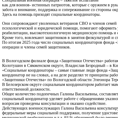
Специальная военная операция – тяжелое испытание
как для воинов- истинных патриотов, которые с оружием в ру
забота и внимание, поддержка и сопереживание со стороны о
Здесь на помощь приходят социальные координаторы.
Они сопровождают уволенных ветеранов СВО и членов семей п
психологической и юридической помощи, помогают оформить у
реабилитации, высокотехнологичную медицинскую помощь и сан
Кроме того, вовлекают защитников в занятия физкультурой и 
По итогам 2025 года число социальных координаторов фонда «
операции и члены семей защитников.
В Вологодском филиале фонда «Защитники Отечества» работают
Колотушин в Сямженском округе, Владислав Безродный – в Ки
«Социальные координаторы – самые главные люди фонда «Защи
координатор не на словах, а на деле разделял те принципы раб
«Защитники Отечества» по Вологодской области Элеонора Тер
В Белозерском округе социальным координатором работает мам
ответственной должности.
Общее количество подопечных Галины Васильевны, составляет 
социальный координатор уделяет работе с обращениями указной
вопросам проведены консультации и оказано содействие.
Действующих военнослужащих Галина Васильевна консультируе
федеральные меры социальной поддержки, получение удостове
медицинской реабилитации и т.д. 93 % обращений было решен