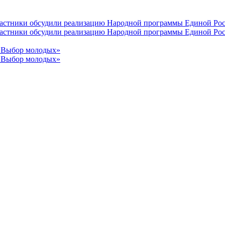
участники обсудили реализацию Народной программы Единой Рос
участники обсудили реализацию Народной программы Единой Рос
 «Выбор молодых»
 «Выбор молодых»