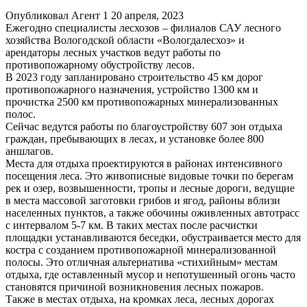
Опубликовал Агент 1 20 апреля, 2023
Ежегодно специалисты лесхозов – филиалов САУ лесного
хозяйства Вологодской области «Вологдалесхоз» и
арендаторы лесных участков ведут работы по
противопожарному обустройству лесов.
В 2023 году запланировано строительство 45 км дорог
противопожарного назначения, устройство 1300 км и
прочистка 2500 км противопожарных минерализованных
полос.
Сейчас ведутся работы по благоустройству 607 зон отдыха
граждан, пребывающих в лесах, и установке более 800
аншлагов.
Места для отдыха проектируются в районах интенсивного
посещения леса. Это живописные видовые точки по берегам
рек и озер, возвышенности, тропы и лесные дороги, ведущие
в места массовой заготовки грибов и ягод, районы вблизи
населенных пунктов, а также обочины оживленных автотрасс
с интервалом 5-7 км. В таких местах после расчистки
площадки устанавливаются беседки, обустраивается место для
костра с созданием противопожарной минерализованной
полосы. Это отличная альтернатива «стихийным» местам
отдыха, где оставленный мусор и непотушенный огонь часто
становятся причиной возникновения лесных пожаров.
Также в местах отдыха, на кромках леса, лесных дорогах