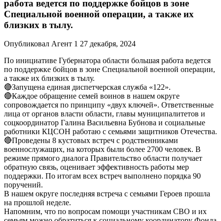
работа ведется по поддержке бойцов в зоне
Специальной военной операции, а также их
близких в тылу.
Опубликовал Агент 1 27 декабря, 2024
По инициативе Губернатора области большая работа ведется
по поддержке бойцов в зоне Специальной военной операции,
а также их близких в тылу.
🔴Запущена единая диспетчерская служба «122».
🔴Каждое обращение семей воинов в нашем округе
сопровождается по принципу «двух ключей». Ответственные
лица от органов власти области, главы муниципалитетов и
соцкоординатор Галина Васильевна Бубнова и социальные
работники КЦСОН работаю с семьями защитников Отечества.
🔴Проведены 8 кустовых встреч с родственниками
военнослужащих, на которых были более 2700 человек. В
режиме прямого диалога Правительство области получает
обратную связь, оценивает эффективность работы мер
поддержки. По итогам всех встреч выполнено порядка 90
поручений.
В нашем округе последняя встреча с семьями Героев прошла
на прошлой неделе.
Напомним, что по вопросам помощи участникам СВО и их
семьям можно обратиться к социальному координатору Фонда