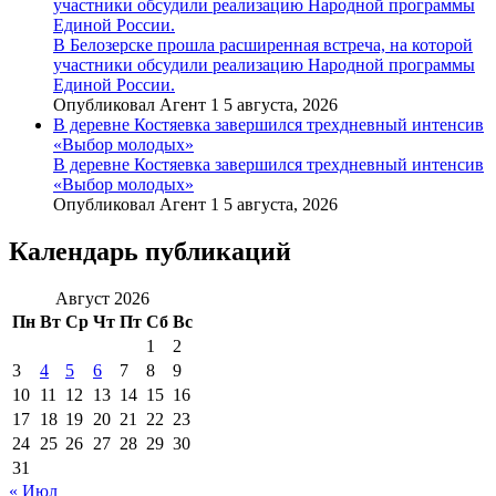
участники обсудили реализацию Народной программы
Единой России.
В Белозерске прошла расширенная встреча, на которой
участники обсудили реализацию Народной программы
Единой России.
Опубликовал Агент 1 5 августа, 2026
В деревне Костяевка завершился трехдневный интенсив
«Выбор молодых»
В деревне Костяевка завершился трехдневный интенсив
«Выбор молодых»
Опубликовал Агент 1 5 августа, 2026
Календарь публикаций
Август 2026
Пн
Вт
Ср
Чт
Пт
Сб
Вс
1
2
3
4
5
6
7
8
9
10
11
12
13
14
15
16
17
18
19
20
21
22
23
24
25
26
27
28
29
30
31
« Июл