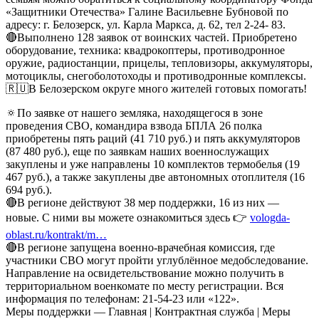
«Защитники Отечества» Галине Васильевне Бубновой по
адресу: г. Белозерск, ул. Карла Маркса, д. 62, тел 2-24- 83.
🔴Выполнено 128 заявок от воинских частей. Приобретено
оборудование, техника: квадрокоптеры, противодронное
оружие, радиостанции, прицелы, тепловизоры, аккумуляторы,
мотоциклы, снегоболотоходы и противодронные комплексы.
🇷🇺В Белозерском округе много жителей готовых помогать!
🔅По заявке от нашего земляка, находящегося в зоне
проведения СВО, командира взвода БПЛА 26 полка
приобретены пять раций (41 710 руб.) и пять аккумуляторов
(87 480 руб.), еще по заявкам наших военнослужащих
закуплены и уже направлены 10 комплектов термобелья (19
467 руб.), а также закуплены две автономных отоплителя (16
694 руб.).
🔴В регионе действуют 38 мер поддержки, 16 из них —
новые. С ними вы можете ознакомиться здесь 👉
vologda-
oblast.ru/kontrakt/m…
🔴В регионе запущена военно-врачебная комиссия, где
участники СВО могут пройти углублённое медобследование.
Направление на освидетельствование можно получить в
территориальном военкомате по месту регистрации. Вся
информация по телефонам: 21-54-23 или «122».
Меры поддержки — Главная | Контрактная служба | Меры