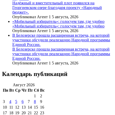
Надёжный и вместительный плот появился на
Георгиевском озере благодаря проекту «Народный
бюджет».
Опубликовал Агент 1 5 августа, 2026
«Мобильный избиратель»: голосуем там, где удобно
«Мобильный избиратель»: голосуем там, где удобно
Опубликовал Агент 1 5 августа, 2026
В Белозерске прошла расширенная встреча, на которой
участники обсудили реализацию Народной программы
Единой России.
В Белозерске прошла расширенная встреча, на которой
участники обсудили реализацию Народной программы
Единой России.
Опубликовал Агент 1 5 августа, 2026
Календарь публикаций
Август 2026
Пн
Вт
Ср
Чт
Пт
Сб
Вс
1
2
3
4
5
6
7
8
9
10
11
12
13
14
15
16
17
18
19
20
21
22
23