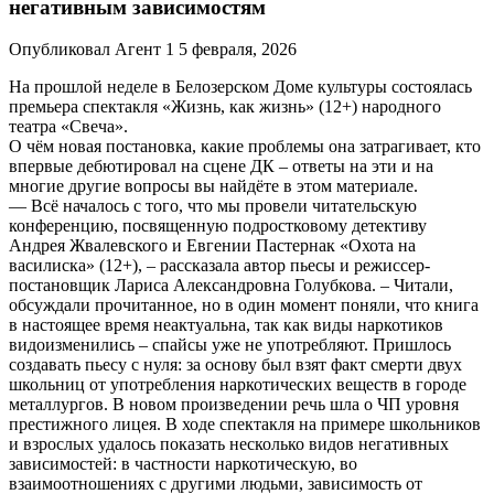
негативным зависимостям
Опубликовал Агент 1 5 февраля, 2026
На прошлой неделе в Белозерском Доме культуры состоялась
премьера спектакля «Жизнь, как жизнь» (12+) народного
театра «Свеча».
О чём новая постановка, какие проблемы она затрагивает, кто
впервые дебютировал на сцене ДК – ответы на эти и на
многие другие вопросы вы найдёте в этом материале.
— Всё началось с того, что мы провели читательскую
конференцию, посвященную подростковому детективу
Андрея Жвалевского и Евгении Пастернак «Охота на
василиска» (12+), – рассказала автор пьесы и режиссер-
постановщик Лариса Александровна Голубкова. – Читали,
обсуждали прочитанное, но в один момент поняли, что книга
в настоящее время неактуальна, так как виды наркотиков
видоизменились – спайсы уже не употребляют. Пришлось
создавать пьесу с нуля: за основу был взят факт смерти двух
школьниц от употребления наркотических веществ в городе
металлургов. В новом произведении речь шла о ЧП уровня
престижного лицея. В ходе спектакля на примере школьников
и взрослых удалось показать несколько видов негативных
зависимостей: в частности наркотическую, во
взаимоотношениях с другими людьми, зависимость от