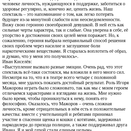
человеке личность, нуждающуюся в поддержке, заботиться о
здоровье регулярно, и, конечно же, ценить жизнь. Наш
спектакль – это напоминание о том, как легко потерять
будущее из-за минутной слабости или неосведомленности.
Вижу свою героиню своеобразной девушкой. В ней есть как
сильные черты характера, так и слабые. Она уверена в себе, её
упорство в достижении своих целей меня поражает. Но, к
сожалению, героиня выбрала неправильный способ решения
своих проблем через насилие и заглушение боли
наркотическими веществами. Я старалась воплотить её образ,
и думаю, что у меня это получилось».
Иван Киселёв:
«Выступление вызвало разные эмоции. Очень рад, что этот
спектакль всё-таки состоялся, мы вложили в него много сил.
Несмотря на то, что я в театре всего четыре с половиной
месяца, мне удалось показать достойный результат. Роль Игоря
Мажорова играть было сложновато, так как мы с моим героем
отличаемся характерами и взглядами на жизнь. Мне нужно
было время, чтобы проникнуться к нему, понять его
философию. Оказалось, что Мажоров – очень сложная
личность, кроме отрицательных в нём есть и положительные
качества: вместе с учительницей и ребятами принимал
участие в спасении щенка и кошки с котятами, задерживал
наркодилера до прихода полиции, а также поддерживал друга
Ивана. Я и мой герой стали единым целым».