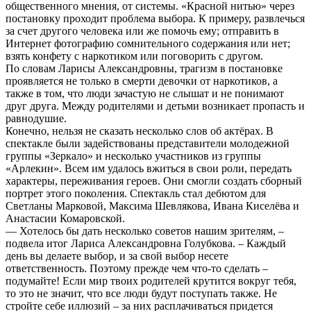
общественного мнения, от системы. «Красной нитью» через
постановку проходит проблема выбора. К примеру, развлечься
за счет другого человека или же помочь ему; отправить в
Интернет фотографию сомнительного содержания или нет;
взять конфету с наркотиком или поговорить с другом.
По словам Ларисы Александровны, трагизм в постановке
проявляется не только в смерти девочки от наркотиков, а
также в том, что люди зачастую не слышат и не понимают
друг друга. Между родителями и детьми возникает пропасть и
равнодушие.
Конечно, нельзя не сказать несколько слов об актёрах. В
спектакле были задействованы представители молодежной
группы «Зеркало» и несколько участников из группы
«Арлекин». Всем им удалось вжиться в свои роли, передать
характеры, переживания героев. Они смогли создать сборный
портрет этого поколения. Спектакль стал дебютом для
Светланы Марковой, Максима Шевлякова, Ивана Киселёва и
Анастасии Комаровской.
— Хотелось бы дать несколько советов нашим зрителям, –
подвела итог Лариса Александровна Голубкова. – Каждый
день вы делаете выбор, и за свой выбор несете
ответственность. Поэтому прежде чем что-то сделать –
подумайте! Если мир твоих родителей крутится вокруг тебя,
то это не значит, что все люди будут поступать также. Не
стройте себе иллюзий – за них расплачиваться придется