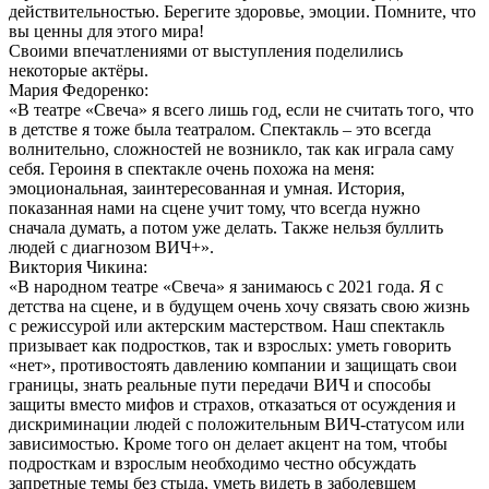
действительностью. Берегите здоровье, эмоции. Помните, что
вы ценны для этого мира!
Своими впечатлениями от выступления поделились
некоторые актёры.
Мария Федоренко:
«В театре «Свеча» я всего лишь год, если не считать того, что
в детстве я тоже была театралом. Спектакль – это всегда
волнительно, сложностей не возникло, так как играла саму
себя. Героиня в спектакле очень похожа на меня:
эмоциональная, заинтересованная и умная. История,
показанная нами на сцене учит тому, что всегда нужно
сначала думать, а потом уже делать. Также нельзя буллить
людей с диагнозом ВИЧ+».
Виктория Чикина:
«В народном театре «Свеча» я занимаюсь с 2021 года. Я с
детства на сцене, и в будущем очень хочу связать свою жизнь
с режиссурой или актерским мастерством. Наш спектакль
призывает как подростков, так и взрослых: уметь говорить
«нет», противостоять давлению компании и защищать свои
границы, знать реальные пути передачи ВИЧ и способы
защиты вместо мифов и страхов, отказаться от осуждения и
дискриминации людей с положительным ВИЧ-статусом или
зависимостью. Кроме того он делает акцент на том, чтобы
подросткам и взрослым необходимо честно обсуждать
запретные темы без стыда, уметь видеть в заболевшем