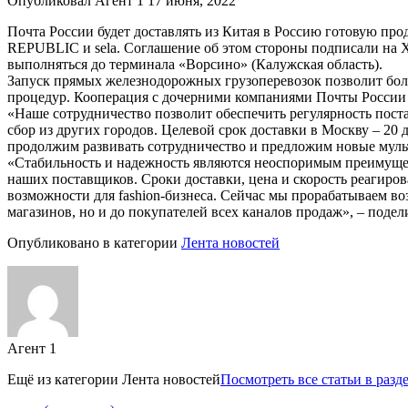
Опубликовал Агент 1 17 июня, 2022
Почта России будет доставлять из Китая в Россию готовую п
REPUBLIC и sela. Соглашение об этом стороны подписали на
выполняться до терминала «Ворсино» (Калужская область).
Запуск прямых железнодорожных грузоперевозок позволит бол
процедур. Кооперация с дочерними компаниями Почты России в
«Наше сотрудничество позволит обеспечить регулярность поста
сбор из других городов. Целевой срок доставки в Москву – 20
продолжим развивать сотрудничество и предложим новые муль
«Стабильность и надежность являются неоспоримым преимущес
наших поставщиков. Сроки доставки, цена и скорость реагиров
возможности для fashion-бизнеса. Сейчас мы прорабатываем в
магазинов, но и до покупателей всех каналов продаж», – поде
Опубликовано в категории
Лента новостей
Агент 1
Ещё из категории
Лента новостей
Посмотреть все статьи в разд