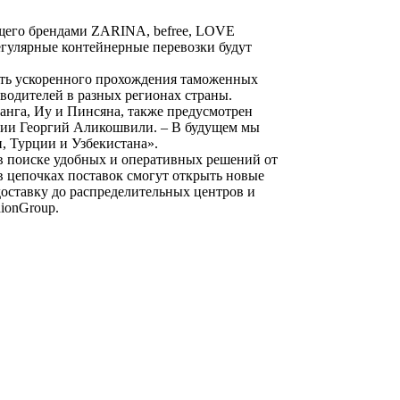
ющего брендами ZARINA, befree, LOVE
гулярные контейнерные перевозки будут
сть ускоренного прохождения таможенных
водителей в разных регионах страны.
ланга, Иу и Пинсяна, также предусмотрен
оссии Георгий Аликошвили. – В будущем мы
, Турции и Узбекистана».
в поиске удобных и оперативных решений от
в цепочках поставок смогут открыть новые
доставку до распределительных центров и
ionGroup.