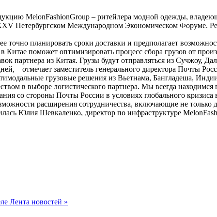
родукцию MelonFashionGroup – ритейлера модной одежды, владе
 XXV Петербургском Международном Экономическом Форуме. Ре
ее точно планировать сроки доставки и предполагает возможно
 Китае поможет оптимизировать процесс сбора грузов от произ
вок партнера из Китая. Грузы будут отправляться из Сучжоу, Да
 дней, – отмечает заместитель генерального директора Почты Р
тимодальные грузовые решения из Вьетнама, Бангладеша, Индии
твом в выборе логистического партнера. Мы всегда находимся 
ания со стороны Почты России в условиях глобального кризиса 
озможности расширения сотрудничества, включающие не только 
лилась Юлия Шевкаленко, директор по инфраструктуре MelonFash
еле Лента новостей »