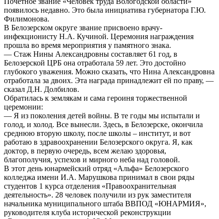
Почетное звание «Человек труда Вологодской области»
появилось недавно. Это была инициатива губернатора Г.Ю.
Филимонова.
В Белозерском округе звание присвоено врачу-
инфекционисту Н.А. Кучиной. Церемония награждения
прошла во время мероприятия у памятного знака.
— Стаж Нины Александровны составляет 61 год, в
Белозерской ЦРБ она отработала 59 лет. Это достойно
глубокого уважения. Можно сказать, что Нина Александровна
отработала за двоих. Эта награда принадлежит ей по праву, —
сказал Д.Н. Долбилов.
Обратилась к землякам и сама героиня торжественной
церемонии:
— Я из поколения детей войны. В те годы мы испытали и
голод, и холод. Все вынесли. Здесь, в Белозерске, окончила
среднюю вторую школу, после школы – институт, и вот
работаю в здравоохранении Белозерского округа. Я, как
доктор, в первую очередь, всем желаю здоровья,
благополучия, успехов и мирного неба над головой.
В этот день юнармейский отряд «Альфа» Белозерского
колледжа имени И.А. Марушкова принимал в свои ряды
студентов 1 курса отделения «Правоохранительная
деятельность». 28 человек получили из рук заместителя
начальника муниципального штаба ВВПОД «ЮНАРМИЯ»,
руководителя клуба исторической реконструкции