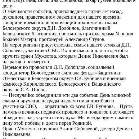
Яна Капустина, Виталина Степанова, Захар Гузеев подошли к
делу!
О значимости события, произошедшего сотни лет назад,
духовном, нравственном значении для нашего времени
говорили временно исполняющий полномочия главы
Белозерского округа Д.Н. Долбилов, благочинный
Белозерского благочиния, настоятель прихода храма Успения
Божией Матери, протоиерей Александр Стулов.
На мероприятии присутствовала семья нашего земляка Д.Н.
Соболева, участника СВО. Их пригласили для того, чтобы
вручить орден Мужества, которым Денис Николаевич был
награжден посмертно.
Церемонию проводили Д.Н. Долбилов, социальный
координатор Вологодского филиала фонда «Защитники
Отечества» в Белозерском округе Г.В. Бубнова и военный
комиссар Кирилловского, Белозерского и Вашкинского
округов С.А. Попов.
— Неслучайно объединили эти два события: День воинской
славы и вручение награды членам семьи погибшего
участника СВО, — обратилась ко всем Г.В. Бубнова. – Пусть
память о великих подвигах прошлого и подвигов настоящего
объединит нас, укрепит силу духа. Мы всегда будем помнить
цену этой победы и долга перед Родиной.
Орден Мужества вручили Алине Соболевой, дочери Дениса
Николаевича.