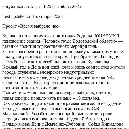
Опубликовал Агент 1 25 сентября, 2025
Last updated on 1 октября, 2025
Проект «Время выбрало нас»
Куликово поле, память о защитниках Родины, ЮНАРМИЯ,
присвоение звания «Человек труда Вологодской области» —
главные события торжественного мероприятия.
За эти годы белозера протоптали дорожку к памятному знаку
в валу, он установлен возле храма Преображения Господня в
честь белозерских князей, павших на поле Куликовом.
Каждый год в День воинской славы здесь собираются жители
города, студенты Белозерского индустриально-
педагогического колледжа, ученики средней школы №1,
средней школы № 2, коррекционной школы-интерната,
воспитанники детских садов.
Нынче торжество выпало на воскресный день, поэтому
празднование прошло чуть раньше – 19 сентября.
Как заведено, подготовкой программы занимались студенты
колледжа вместе с педагогом-организатором С.В.
Мартыновой. Разработали сценарий, выступили в роли
ведущих, декламировали стихи. С душой Александра
Пельшмякова, Денис Демченко-Дубровин, Софья Кириллова,