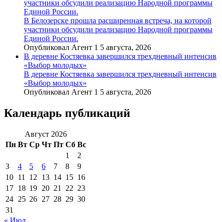
участники обсудили реализацию Народной программы
Единой России.
В Белозерске прошла расширенная встреча, на которой
участники обсудили реализацию Народной программы
Единой России.
Опубликовал Агент 1 5 августа, 2026
В деревне Костяевка завершился трехдневный интенсив
«Выбор молодых»
В деревне Костяевка завершился трехдневный интенсив
«Выбор молодых»
Опубликовал Агент 1 5 августа, 2026
Календарь публикаций
Август 2026
Пн
Вт
Ср
Чт
Пт
Сб
Вс
1
2
3
4
5
6
7
8
9
10
11
12
13
14
15
16
17
18
19
20
21
22
23
24
25
26
27
28
29
30
31
« Июл