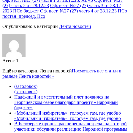
Оф. вест. №27 (27) часть 1 от 28.12.23. АБмо
Оф. вест. №27
(27) часть 2 от 28.12.23
Оф. вест. №27 (27) часть 3 от 28.12
2023 ПСо бюджет
Оф. вест. №27 (27) часть 4 от 28.12.23 ПСо
постан. председ. Псо
Опубликовано в категории
Лента новостей
Агент 1
Ещё из категории
Лента новостей
Посмотреть все статьи в
разделе Лента новостей »
(заголовок)
(заголовок)
Надёжный и вместительный плот появился на
Георгиевском озере благодаря проекту «Народный
бюджет».
«Мобильный избиратель»: голосуем там, где удобно
«Мобильный избиратель»: голосуем там, где удобно
В Белозерске прошла расширенная встреча, на которой
участники обсудили реализацию Народной программы