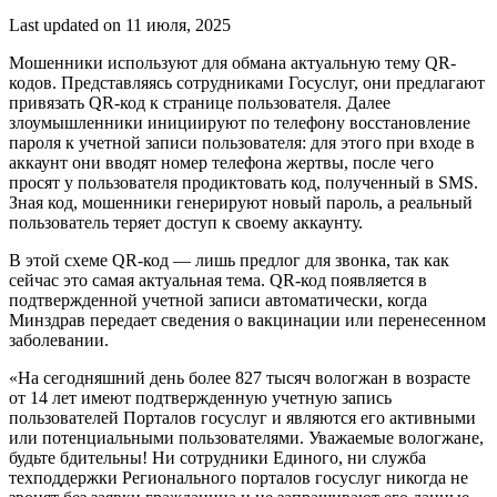
Last updated on 11 июля, 2025
Мошенники используют для обмана актуальную тему QR-
кодов. Представляясь сотрудниками Госуслуг, они предлагают
привязать QR-код к странице пользователя. Далее
злоумышленники инициируют по телефону восстановление
пароля к учетной записи пользователя: для этого при входе в
аккаунт они вводят номер телефона жертвы, после чего
просят у пользователя продиктовать код, полученный в SMS.
Зная код, мошенники генерируют новый пароль, а реальный
пользователь теряет доступ к своему аккаунту.
В этой схеме QR-код — лишь предлог для звонка, так как
сейчас это самая актуальная тема. QR-код появляется в
подтвержденной учетной записи автоматически, когда
Минздрав передает сведения о вакцинации или перенесенном
заболевании.
«На сегодняшний день более 827 тысяч вологжан в возрасте
от 14 лет имеют подтвержденную учетную запись
пользователей Порталов госуслуг и являются его активными
или потенциальными пользователями. Уважаемые вологжане,
будьте бдительны! Ни сотрудники Единого, ни служба
техподдержки Регионального порталов госуслуг никогда не