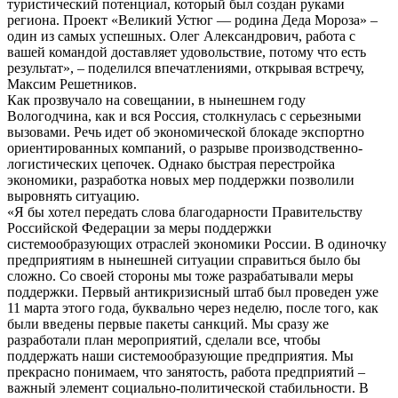
туристический потенциал, который был создан руками
региона. Проект «Великий Устюг — родина Деда Мороза» –
один из самых успешных. Олег Александрович, работа с
вашей командой доставляет удовольствие, потому что есть
результат», – поделился впечатлениями, открывая встречу,
Максим Решетников.
Как прозвучало на совещании, в нынешнем году
Вологодчина, как и вся Россия, столкнулась с серьезными
вызовами. Речь идет об экономической блокаде экспортно
ориентированных компаний, о разрыве производственно-
логистических цепочек. Однако быстрая перестройка
экономики, разработка новых мер поддержки позволили
выровнять ситуацию.
«Я бы хотел передать слова благодарности Правительству
Российской Федерации за меры поддержки
системообразующих отраслей экономики России. В одиночку
предприятиям в нынешней ситуации справиться было бы
сложно. Со своей стороны мы тоже разрабатывали меры
поддержки. Первый антикризисный штаб был проведен уже
11 марта этого года, буквально через неделю, после того, как
были введены первые пакеты санкций. Мы сразу же
разработали план мероприятий, сделали все, чтобы
поддержать наши системообразующие предприятия. Мы
прекрасно понимаем, что занятость, работа предприятий –
важный элемент социально-политической стабильности. В