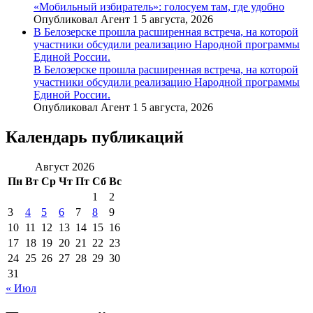
«Мобильный избиратель»: голосуем там, где удобно
Опубликовал Агент 1 5 августа, 2026
В Белозерске прошла расширенная встреча, на которой
участники обсудили реализацию Народной программы
Единой России.
В Белозерске прошла расширенная встреча, на которой
участники обсудили реализацию Народной программы
Единой России.
Опубликовал Агент 1 5 августа, 2026
Календарь публикаций
Август 2026
Пн
Вт
Ср
Чт
Пт
Сб
Вс
1
2
3
4
5
6
7
8
9
10
11
12
13
14
15
16
17
18
19
20
21
22
23
24
25
26
27
28
29
30
31
« Июл