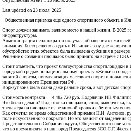
Опубликовал Агент 1 20 июля, 2025
Last updated on 23 июля, 2025
Общественная приемка еще одного спортивного объекта в Ил
Спорт должен занимать важное место в нашей жизни. В 2025 г
инфраструктуры.
Администрация неоднократно получала обращения от жителей И
внимания. Было решено создать в Ильинке сразу две «спортивн
обустройство этих объектов была выделена субсидия в размере 
Решение о создании площадок было принято на встрече с Г.Ю. 
Стоит отметить, что проект благоустройства спортплощадки 
городской среды» по национальному проекту «Жилье и город
занятий спортом, популяризация массового спорта и повышени
инициированного Президентом РФ.
Воркаут зона была сдана даже раньше срока, а вот детская сп
Стоимость контракта — 4 482 720 руб. Подрядчик ИП Филиппо
Что было сделано? Подготовка площадки, спил, выкорчевка, вы
тренажера на площадке из резиновой крошки с бетонным осно
Как отметил во время общественной приемки Н.И. Антонов, ру
поле искусственного покрытия. Но это зависит от выделения 
Представительного Собрания округа, Общественного совета окр
что во время визита в наш город Председателя ЗСО С.Г. Жестян