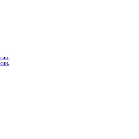
сии.
сии.