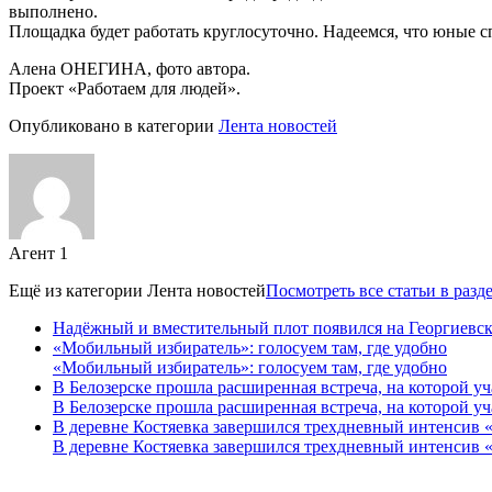
выполнено.
Площадка будет работать круглосуточно. Надеемся, что юные с
Алена ОНЕГИНА, фото автора.
Проект «Работаем для людей».
Опубликовано в категории
Лента новостей
Агент 1
Ещё из категории
Лента новостей
Посмотреть все статьи в разд
Надёжный и вместительный плот появился на Георгиевск
«Мобильный избиратель»: голосуем там, где удобно
«Мобильный избиратель»: голосуем там, где удобно
В Белозерске прошла расширенная встреча, на которой 
В Белозерске прошла расширенная встреча, на которой 
В деревне Костяевка завершился трехдневный интенсив
В деревне Костяевка завершился трехдневный интенсив