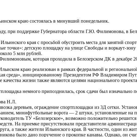
ьинском краю состоялась в минувший понедельник.
оду, при поддержке Губернатора области Г.Ю. Филимонова, в Бе
льинского края с просьбой обустроить места для занятий спорт
ые точки»: детскую площадку на улице Свободы и воркаут-зону 
около 5 млн рублей.
Филимоновым, которая проходила в Белозерском ДК в декабре 20
в Ильиском краю реализован в рамках федеральной и региональ
ская среда», инициированному Президентом РФ Владимиром Пут
е качества жизни также являются целями национального проекта
ортплощадка немного припозднилась, срок сдачи был изначально 
ва Н.Л.
возка деревьев, ограждение спортплощадки из 3Д сетки. Устано
ванием, минифутбольные ворота — 2 штуки, установленные на 
ководитель ТУ «Белозерское», возможно положительно решится 
средств. На приемке присутствовали представители администрац
уга, а также жители Ильинского края. В частности, один из жит
никова было дано поручение о прокопке канавы. Однако, он счит