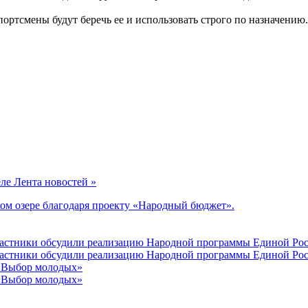
портсмены будут беречь ее и использовать строго по назначению.
еле Лента новостей »
ом озере благодаря проекту «Народный бюджет».
участники обсудили реализацию Народной программы Единой Рос
участники обсудили реализацию Народной программы Единой Рос
 «Выбор молодых»
 «Выбор молодых»