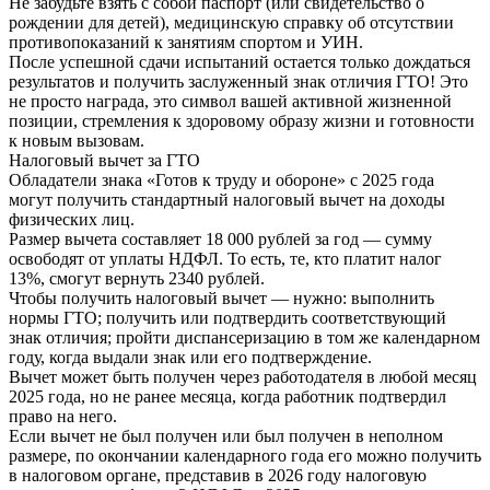
Не забудьте взять с собой паспорт (или свидетельство о
рождении для детей), медицинскую справку об отсутствии
противопоказаний к занятиям спортом и УИН.
После успешной сдачи испытаний остается только дождаться
результатов и получить заслуженный знак отличия ГТО! Это
не просто награда, это символ вашей активной жизненной
позиции, стремления к здоровому образу жизни и готовности
к новым вызовам.
Налоговый вычет за ГТО
Обладатели знака «Готов к труду и обороне» с 2025 года
могут получить стандартный налоговый вычет на доходы
физических лиц.
Размер вычета составляет 18 000 рублей за год — сумму
освободят от уплаты НДФЛ. То есть, те, кто платит налог
13%, смогут вернуть 2340 рублей.
Чтобы получить налоговый вычет — нужно: выполнить
нормы ГТО; получить или подтвердить соответствующий
знак отличия; пройти диспансеризацию в том же календарном
году, когда выдали знак или его подтверждение.
Вычет может быть получен через работодателя в любой месяц
2025 года, но не ранее месяца, когда работник подтвердил
право на него.
Если вычет не был получен или был получен в неполном
размере, по окончании календарного года его можно получить
в налоговом органе, представив в 2026 году налоговую