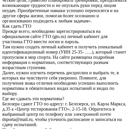
четкие цели, грамотно планировать тренировки, преодолевать
возникающие трудности и не опускать руки перед лицом
неудач. Приобретенные навыки успешно переносятся и на
другие сферы жизни, помогая более осознанно и
организованно подходить к любым задачам».
Как сдать ГТО
Прежде всего, необходимо зарегистрироваться на
официальном сайте ГТО (gto.ru) личный кабинет для
участника ГТО ввести логин и пароль.
Там нужно создать личный кабинет и получить уникальный
идентификационный номер (УИН 25-35- …..), который станет
пропуском в мир спорта. На сайте размещена подробная
информация о нормативах, соответствующих разным
возрастным ступеням.
Далее, нужно изучить перечень дисциплин и выбрать те, в
которых вы чувствуете себя уверенно. Помните, для
получения знака отличия необходимо успешно выполнить
нормативы в обязательных видах испытаний и видах по
выбору.
Где же сдавать эти нормативы?
Белозера сдают ГТО по адресу: г. Белозерск, ул. Карла Маркса,
д.35 а «Центр тестирования ГТО», 2-15-18. Обратитесь в
выбранный центр по телефону или электронной почте
dsporta@mail.ru, чтобы уточнить расписание и записаться на
сдачу испытаний.