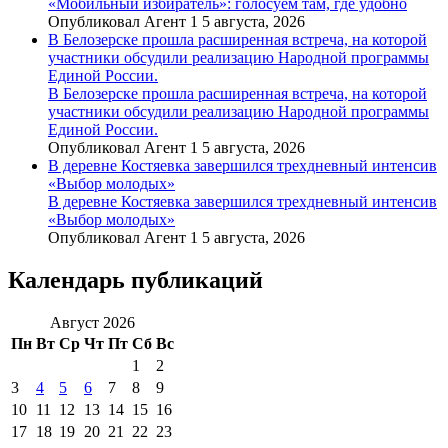
«Мобильный избиратель»: голосуем там, где удобно
Опубликовал Агент 1 5 августа, 2026
В Белозерске прошла расширенная встреча, на которой
участники обсудили реализацию Народной программы
Единой России.
В Белозерске прошла расширенная встреча, на которой
участники обсудили реализацию Народной программы
Единой России.
Опубликовал Агент 1 5 августа, 2026
В деревне Костяевка завершился трехдневный интенсив
«Выбор молодых»
В деревне Костяевка завершился трехдневный интенсив
«Выбор молодых»
Опубликовал Агент 1 5 августа, 2026
Календарь публикаций
Август 2026
Пн
Вт
Ср
Чт
Пт
Сб
Вс
1
2
3
4
5
6
7
8
9
10
11
12
13
14
15
16
17
18
19
20
21
22
23