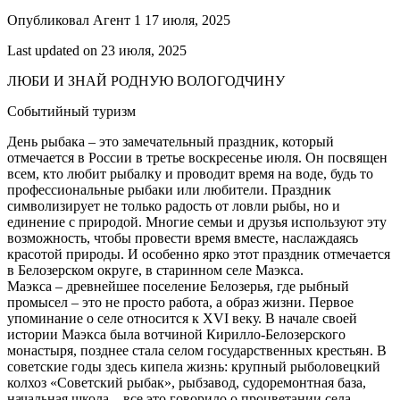
Опубликовал Агент 1 17 июля, 2025
Last updated on 23 июля, 2025
ЛЮБИ И ЗНАЙ РОДНУЮ ВОЛОГОДЧИНУ
Событийный туризм
День рыбака – это замечательный праздник, который
отмечается в России в третье воскресенье июля. Он посвящен
всем, кто любит рыбалку и проводит время на воде, будь то
профессиональные рыбаки или любители. Праздник
символизирует не только радость от ловли рыбы, но и
единение с природой. Многие семьи и друзья используют эту
возможность, чтобы провести время вместе, наслаждаясь
красотой природы. И особенно ярко этот праздник отмечается
в Белозерском округе, в старинном селе Маэкса.
Маэкса – древнейшее поселение Белозерья, где рыбный
промысел – это не просто работа, а образ жизни. Первое
упоминание о селе относится к XVI веку. В начале своей
истории Маэкса была вотчиной Кирилло-Белозерского
монастыря, позднее стала селом государственных крестьян. В
советские годы здесь кипела жизнь: крупный рыболовецкий
колхоз «Советский рыбак», рыбзавод, судоремонтная база,
начальная школа – все это говорило о процветании села,