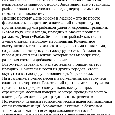
неразрывно связанного с водой. Здесь знают всё о традициях
рыбной ловли и изготовления лодок, передаваемых из
поколения в поколение.
Именно поэтому День рыбака в Маэксе – это не просто
формальное мероприятие, а настоящий праздник души,
пропитанный духом рыбацкой удали и народных традиций.
В этом году, как и всегда, праздник в Маэксе прошел с
размахом. Девиз «Рыбак без песни не рыбак!» как нельзя
лучше отражал атмосферу мероприятия. Концертное
выступление местных коллективов, с песнями и плясками,
создавало неповторимую атмосферу веселья. А главным
героем дня стал сам Нептун, который вел мероприятие,
развлекая гостей и добавляя колорита.
Все жители деревни, от мала до велика, пришли на этот
праздник. Приехали и гости из других городов, чтобы
окунуться в атмосферу настоящего рыбацкого села.
На празднике, помимо песен и выступлений, развернулась
оживленная торговля. Белозерский центр ремесел и туризма
представил к продаже свои уникальные сувениры,
отражающие местный колорит. Мастера проводили мастер-
классы, обучая желающих традиционным ремеслам.
Но, конечно, главным гастрономическим акцентом праздника
стали копченые лещи! Ароматные, вкусные, с безумным
запахом, они манили всех проголодавшихся гостей.