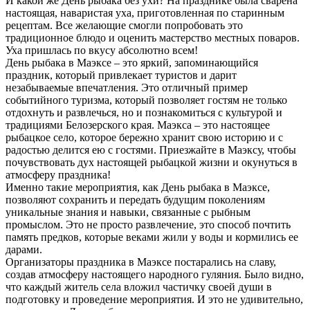
И какой же День рыбака без ухи? На празднике была сварена
настоящая, наваристая уха, приготовленная по старинным
рецептам. Все желающие смогли попробовать это
традиционное блюдо и оценить мастерство местных поваров.
Уха пришлась по вкусу абсолютно всем!
День рыбака в Маэксе – это яркий, запоминающийся
праздник, который привлекает туристов и дарит
незабываемые впечатления. Это отличный пример
событийного туризма, который позволяет гостям не только
отдохнуть и развлечься, но и познакомиться с культурой и
традициями Белозерского края. Маэкса – это настоящее
рыбацкое село, которое бережно хранит свою историю и с
радостью делится ею с гостями. Приезжайте в Маэксу, чтобы
почувствовать дух настоящей рыбацкой жизни и окунуться в
атмосферу праздника!
Именно такие мероприятия, как День рыбака в Маэксе,
позволяют сохранить и передать будущим поколениям
уникальные знания и навыки, связанные с рыбным
промыслом. Это не просто развлечение, это способ почтить
память предков, которые веками жили у воды и кормились ее
дарами.
Организаторы праздника в Маэксе постарались на славу,
создав атмосферу настоящего народного гуляния. Было видно,
что каждый житель села вложил частичку своей души в
подготовку и проведение мероприятия. И это не удивительно,