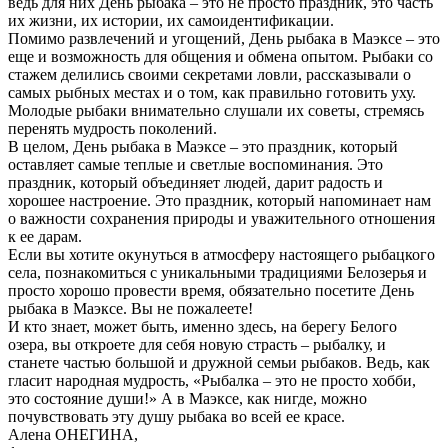
ведь для них День рыбака – это не просто праздник, это часть
их жизни, их истории, их самоидентификации.
Помимо развлечений и угощений, День рыбака в Маэксе – это
еще и возможность для общения и обмена опытом. Рыбаки со
стажем делились своими секретами ловли, рассказывали о
самых рыбных местах и о том, как правильно готовить уху.
Молодые рыбаки внимательно слушали их советы, стремясь
перенять мудрость поколений.
В целом, День рыбака в Маэксе – это праздник, который
оставляет самые теплые и светлые воспоминания. Это
праздник, который объединяет людей, дарит радость и
хорошее настроение. Это праздник, который напоминает нам
о важности сохранения природы и уважительного отношения
к ее дарам.
Если вы хотите окунуться в атмосферу настоящего рыбацкого
села, познакомиться с уникальными традициями Белозерья и
просто хорошо провести время, обязательно посетите День
рыбака в Маэксе. Вы не пожалеете!
И кто знает, может быть, именно здесь, на берегу Белого
озера, вы откроете для себя новую страсть – рыбалку, и
станете частью большой и дружной семьи рыбаков. Ведь, как
гласит народная мудрость, «Рыбалка – это не просто хобби,
это состояние души!» А в Маэксе, как нигде, можно
почувствовать эту душу рыбака во всей ее красе.
Алена ОНЕГИНА,