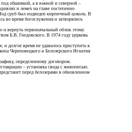
ь под обшивкой, а в южной и северной –
ровлях и лемех на главе постепенно
. Под сруб был подведен кирпичный цоколь. В
сь во время богослужения и затворялись
 но и вернуть первоначальный облик этому
ом Б.В. Гнедовского. В 1974 году церковь
, и долгое время не удавалось приступить к
копа Череповецкого и Белозерского Игнатия
графику, определенному договором.
еставрации – установка свода с живописью.
 предстанет перед белозерами в обновленном