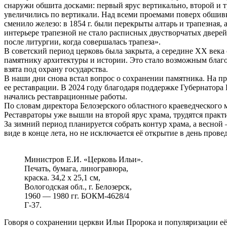
снаружи обшита досками: первый ярус вертикально, второй и т
увеличились по вертикали. Над всеми проемами поверх обшив
сменило железо: в 1854 г. были перекрыты алтарь и трапезная, 
интерьере трапезной не стало расписных двустворчатых дверей
после литургии, когда совершалась трапеза».
В советский период церковь была закрыта, а середине XX века 
памятнику архитектуры и истории. Это стало возможным благо
взята под охрану государства.
В наши дни снова встал вопрос о сохранении памятника. На про
ее реставрации. В 2024 году благодаря поддержке Губернатор
начались реставрационные работы.
По словам директора Белозерского областного краеведческого м
Реставраторы уже вышли на второй ярус храма, трудятся прак
За зимний период планируется собрать контур храма, а весной 
виде в конце лета, но не исключается её открытие в день пров
Министров Е.И. «Церковь Ильи».
Печать, бумага, линогравюра,
краска. 34,2 х 25,1 см,
Вологодская обл., г. Белозерск,
1960 — 1980 гг. БОКМ-4628/4
Г-37.
Говоря о сохранении церкви Ильи Пророка и популяризации её