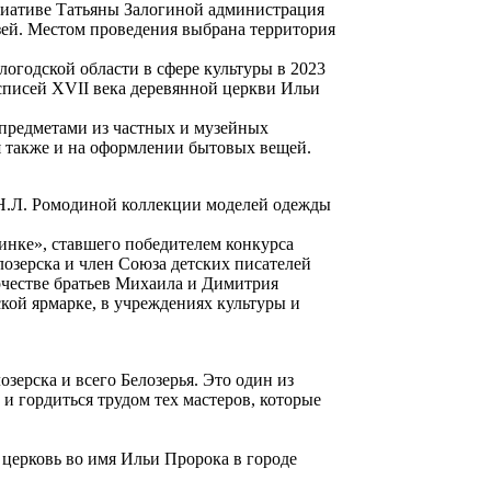
ициативе Татьяны Залогиной администрация
зей. Местом проведения выбрана территория
огодской области в сфере культуры в 2023
списей XVII века деревянной церкви Ильи
 предметами из частных и музейных
 также и на оформлении бытовых вещей.
е Н.Л. Ромодиной коллекции моделей одежды
инке», ставшего победителем конкурса
лозерска и член Союза детских писателей
рчестве братьев Михаила и Димитрия
кой ярмарке, в учреждениях культуры и
зерска и всего Белозерья. Это один из
 и гордиться трудом тех мастеров, которые
 церковь во имя Ильи Пророка в городе