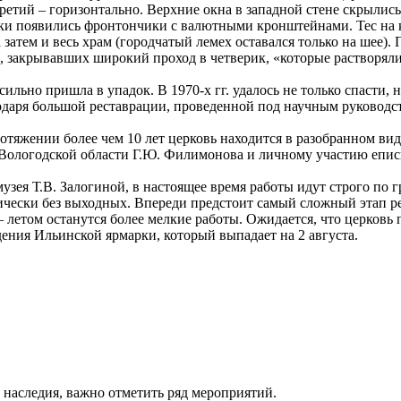
ретий – горизонтально. Верхние окна в западной стене скрылис
ки появились фронтончики с валютными кронштейнами. Тес на к
а затем и весь храм (городчатый лемех оставался только на шее)
, закрывавших широкий проход в четверик, «которые растворяли
сильно пришла в упадок. В 1970-х гг. удалось не только спасти,
даря большой реставрации, проведенной под научным руководств
тяжении более чем 10 лет церковь находится в разобранном виде
а Вологодской области Г.Ю. Филимонова и личному участию епис
узея Т.В. Залогиной, в настоящее время работы идут строго по 
тически без выходных. Впереди предстоит самый сложный этап р
– летом останутся более мелкие работы. Ожидается, что церковь
едения Ильинской ярмарки, который выпадает на 2 августа.
 наследия, важно отметить ряд мероприятий.