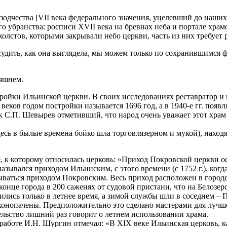
дчества [VII века федерального значения, уцелевший до наших 
о убранства: росписи XVII века на бревнах неба и портале храм
олстов, которыми закрывали небо церкви, часть из них требует 
 судить, как она выглядела, мы можем только по сохранившимся 
няшнем.
стройки Ильинской церкви. В своих исследованиях реставратор и
еков годом постройки называется 1696 год, а в 1940-е гг. появля
С.П. Шевырев отметивший, что народ очень уважает этот храм и 
сь в былые времена бойко шла торговлязерном и мукой), находя
, к которому относилась церковь: «Приход Покровской церкви о
назывался приходом Ильинским, с этого времени (с 1752 г.), ког
ваться приходом Покровским. Весь приход расположен в городе 
конце города в 200 саженях от судовой пристани, что на Белозе
ись только в летнее время, а зимой службы шли в соседнем – П
оконопачены. Предположительно это сделано мастерами для луч
ельство лишний раз говорит о летнем использовании храма.
 работе И.Н. Шургин отмечал: «В XIX веке Ильинская церковь, 