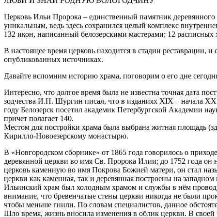
ЛЮБИ И ЗНАЙ РОДНУЮ ВОЛОГОДЧИНУ
Церковь Ильи Пророка – единственный памятник деревянного зо
уникальным, ведь здесь сохранился целый комплекс внутреннег
132 икон, написанный белозерскими мастерами; 12 расписных х
В настоящее время церковь находится в стадии реставрации, и
опубликованных источниках.
Давайте вспомним историю храма, поговорим о его дне сегод
Интересно, что долгое время была не известна точная дата по
зодчества И.Н. Шургин писал, что в изданиях XIX – начала XX в
году Белозерск посетил академик Петербургской Академии наук 
причет полагает 140.
Местом для постройки храма была выбрана житная площадь (зде
Кирилло-Новоезерскому монастырю.
В «Новгородском сборнике» от 1865 года говорилось о приходе
деревянной церкви во имя Св. Пророка Илии; до 1752 года он 
церковь каменную во имя Покрова Божией матери, он стал назы
церкви как каменная, так и деревянная построены на западном 
Ильинский храм был холодным храмом и службы в нём проводил
внимание, что бревенчатые стены церкви никогда не были пр
чтобы меньше гнили. По словам специалистов, данное обстоят
Шло время, жизнь вносила изменения в облик церкви. В своей