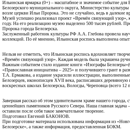
Ильинская ярмарка (0+) – масштабное и значимое событие для 
Белозерского муниципального округа, Министерство культуры 
возле церкви Ильи Пророка. Это не случайно, ведь в далекие вр
Музей успешно реализовал проект «Времён связующий узор», к
году. На его реализацию музею выделено 500 тысяч рублей. П
Пророка города Белозерска.
Заслуженный работник культуры РФ А.А. Глебова провела науч
коллекций. По её мнению, Ильинская роспись выполнена оп
Нельзя не отметить, что Ильинская роспись вдохновляет твор
«Времён связующий узор». Каждая модель была украшена ручн
Важным событием стало издание книги «Изографы Белозеры»(0+
«Православная инициатива – 2025» и получившего грант в разм
Т.А. Ермакова, а издание украсили иллюстрации, выполненные
Белозерцев, иконописцев XVII века, расписавших деревянную 
воскресных школах Белозерска, Вологды, Череповца (всего 12 
Завершая рассказ об этом удивительном храме нашего города, с
ценнейших памятников Русского Севера. Наша главная задача – 
оставили после себя такое замечательное творение.
Подготовил Евгений БАКОНОВ.
При подготовке материала использована информация из «Новго
Белозерске», а также информация, предоставленная БОКМ.