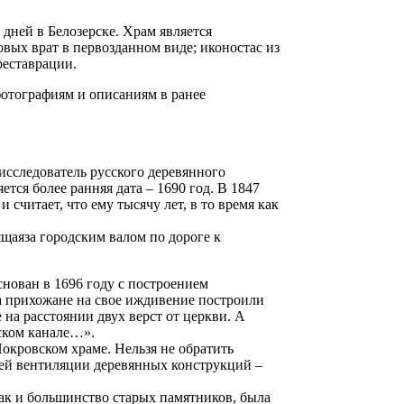
дней в Белозерске. Храм является
овых врат в первозданном виде; иконостас из
реставрации.
фотографиям и описаниям в ранее
 исследователь русского деревянного
ется более ранняя дата – 1690 год. В 1847
считает, что ему тысячу лет, в то время как
щаяза городским валом по дороге к
снован в 1696 году с построением
да прихожане на свое иждивение построили
на расстоянии двух верст от церкви. А
рском канале…».
окровском храме. Нельзя не обратить
шей вентиляции деревянных конструкций –
как и большинство старых памятников, была