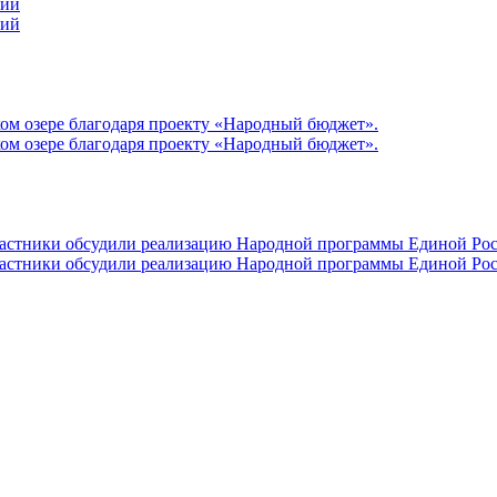
ний
ний
ом озере благодаря проекту «Народный бюджет».
ом озере благодаря проекту «Народный бюджет».
участники обсудили реализацию Народной программы Единой Рос
участники обсудили реализацию Народной программы Единой Рос