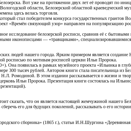
Белозерска. Вот уже на протяжении двух лет её проводят по ин
Вологодской области, Белозерский областной краеведческий му
емена здесь велась торговля.
оторый стал победителем конкурса государственных грантов Вол
роект «Времён связующий узор» направлен на популяризацию ро
ное исследование белозерской росписи, сравнив её с бытовыми
ытными иконописцами — «травщиками», специализировавшимися
ческих людей нашего города. Ярким примером является создани
ой росписью по мотивам росписей церкви Ильи Пророка.
). Она появилась в рамках музейного проекта «Ильинка в глуб
ере 300 тысяч рублей. Автором книги стала писательница из Бе
 Н.Л. Ромодиной. В этом издании рассказывается о жизни и тво
церковь Ильи Пророка. Презентация книги состоялась на Ильинс
презентаций).
тоит сказать, что он является настоящей жемчужиной нашего Бело
сберечь его для будущих поколений, рассказывать о его истории
родского сборника» (1865 г.), статьи И.Н.Шургина «Деревянная