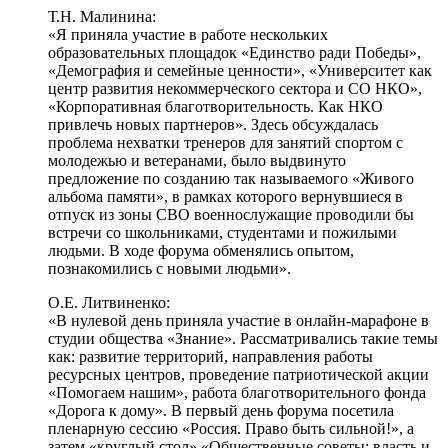
Т.Н. Малинина:
«Я приняла участие в работе нескольких
образовательных площадок «Единство ради Победы»,
«Демография и семейные ценности», «Университет как
центр развития некоммерческого сектора и СО НКО»,
«Корпоративная благотворительность. Как НКО
привлечь новых партнеров». Здесь обсуждалась
проблема нехватки тренеров для занятий спортом с
молодежью и ветеранами, было выдвинуто
предложение по созданию так называемого «Живого
альбома памяти», в рамках которого вернувшиеся в
отпуск из зоны СВО военнослужащие проводили бы
встречи со школьниками, студентами и пожилыми
людьми. В ходе форума обменялись опытом,
познакомились с новыми людьми».
О.Е. Литвиненко:
«В нулевой день приняла участие в онлайн-марафоне в
студии общества «Знание». Рассматривались такие темы
как: развитие территорий, направления работы
ресурсных центров, проведение патриотической акции
«Помогаем нашим», работа благотворительного фонда
«Дорога к дому». В первый день форума посетила
пленарную сессию «Россия. Право быть сильной!», а
затем «круглый стол» «Общественные советы: власть и