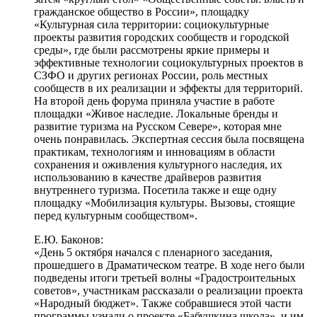
гражданское общество в России», площадку
«Культурная сила территории: социокультурные
проекты развития городских сообществ и городской
среды», где были рассмотрены яркие примеры и
эффективные технологии социокультурных проектов в
СЗФО и других регионах России, роль местных
сообществ в их реализации и эффекты для территорий.
На второй день форума приняла участие в работе
площадки «Живое наследие. Локальные бренды и
развитие туризма на Русском Севере», которая мне
очень понравилась. Экспертная сессия была посвящена
практикам, технологиям и инновациям в области
сохранения и оживления культурного наследия, их
использованию в качестве драйверов развития
внутреннего туризма. Посетила также и еще одну
площадку «Мобилизация культуры. Вызовы, стоящие
перед культурным сообществом».
Е.Ю. Баконов:
«День 5 октября начался с пленарного заседания,
прошедшего в Драматическом театре. В ходе него были
подведены итоги третьей волны «Градостроительных
советов», участникам рассказали о реализации проекта
«Народный бюджет». Также собравшиеся этой части
программы узнали о проекте «Бабушкина школа», и им