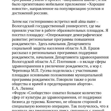
было презентовано мобильное приложение «Хорошие
новости», направленное на популяризацию успехов и
достижений россиян.
Затем нас гостеприимно встретил мой аlma mater –
Вологодский государственный университет, где мы
приняли участие в работе образовательных площадок. Я
посетил площадку: «Опережающее демографическое
развитие: региональные программы повышения
рождаемости». Здесь начальник Департамента
социальной защиты населения области А.В. Ершов
рассказал о региональных программах поддержки
рождаемости, начальник Департамента здравоохранения
Вологодской области А.Г. Плотников – о вкладе сферы
здравоохранения в увеличение рождаемости, а мэр г.
Череповца М.П. Гусева поделилась с участниками
площадки основными положениями муниципальной
программы рождаемости. Говорили также о роли
общества и врачей в предотвращении абортов».
Е.А. Лялина:
«Форум «Сообщество» охватил большое количество
сфер от культуры до здравоохранения, от поддержки
бизнеса до туризма. Конечно, не обошли стороной и
специальную военную операцию. Так получилось, что я
посетила два тематических трека, связанных с данной