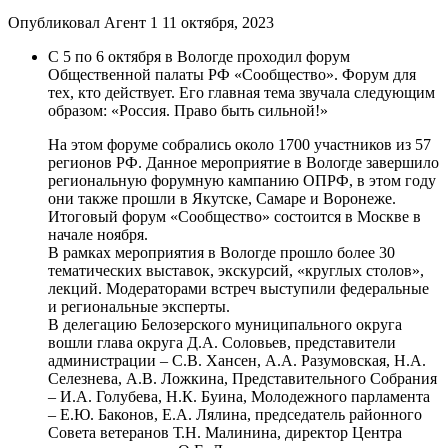
Опубликовал Агент 1 11 октября, 2023
С 5 по 6 октября в Вологде проходил форум
Общественной палаты РФ «Сообщество». Форум для
тех, кто действует. Его главная тема звучала следующим
образом: «Россия. Право быть сильной!»
На этом форуме собрались около 1700 участников из 57
регионов РФ. Данное мероприятие в Вологде завершило
региональную форумную кампанию ОПРФ, в этом году
они также прошли в Якутске, Самаре и Воронеже.
Итоговый форум «Сообщество» состоится в Москве в
начале ноября.
В рамках мероприятия в Вологде прошло более 30
тематических выставок, экскурсий, «круглых столов»,
лекций. Модераторами встреч выступили федеральные
и региональные эксперты.
В делегацию Белозерского муниципального округа
вошли глава округа Д.А. Соловьев, представители
администрации – С.В. Хансен, А.А. Разумовская, Н.А.
Селезнева, А.В. Ложкина, Представительного Собрания
– И.А. Голубева, Н.К. Буина, Молодежного парламента
– Е.Ю. Баконов, Е.А. Лялина, председатель районного
Совета ветеранов Т.Н. Малинина, директор Центра