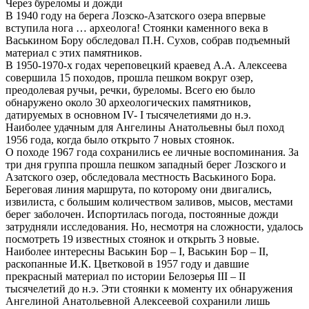
Через буреломы и дожди
В 1940 году на берега Лозско-Азатского озера впервые
вступила нога … археолога! Стоянки каменного века в
Васькином Бору обследовал П.Н. Сухов, собрав подъемный
материал с этих памятников.
В 1950-1970-х годах череповецкий краевед А.А. Алексеева
совершила 15 походов, прошла пешком вокруг озер,
преодолевая ручьи, речки, буреломы. Всего ею было
обнаружено около 30 археологических памятников,
датируемых в основном IV- I тысячелетиями до н.э.
Наиболее удачным для Ангелины Анатольевны был поход
1956 года, когда было открыто 7 новых стоянок.
О походе 1967 года сохранились ее личные воспоминания. За
три дня группа прошла пешком западный берег Лозского и
Азатского озер, обследовала местность Васькиного Бора.
Береговая линия маршрута, по которому они двигались,
извилиста, с большим количеством заливов, мысов, местами
берег заболочен. Испортилась погода, постоянные дожди
затрудняли исследования. Но, несмотря на сложности, удалось
посмотреть 19 известных стоянок и открыть 3 новые.
Наиболее интересны Васькин Бор – I, Васькин Бор – II,
раскопанные И.К. Цветковой в 1957 году и давшие
прекрасный материал по истории Белозерья III – II
тысячелетий до н.э. Эти стоянки к моменту их обнаружения
Ангелиной Анатольевной Алексеевой сохранили лишь