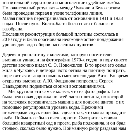
значительной территории и многолетние судебные тяжбы.
Положительный результат – между Чулково и Белозерском
была проведена первая в уезде телефонная линия.
Малая плотина перестраивалась от основания в 1911 и 1933
годах. После пуска Волго-Балта была снята с баланса и
разобрана.
Последняя реконструкция большой плотины состоялась в
2010 году и была обоснована необходимостью поддержания
уровня для водозаборов населенных пунктов.
Деревянную плотину с колесами, которую посетители
выставки увидели на фотографии 1970-х годов, в пору своего
детства воочию видел С. Э. Новожилов. В то время его семья
жила в Чулково, и детвора часто бегала на плотину поиграть,
порезвиться и заодно помочь смотрителю дяде Вите. Во время
открытия выставки А.Ю. Фащанова попросила Сергея
Эвальдовича поделиться своими воспоминаниями.
— Мы крутили эти самые колеса, что на фотографии. Там
была рельсовая дорожка по всей части плотины, по которой
на тележках передвигалась машина для подъема щитов, с их
помощью регулировали уровень воды. Прежними
инженерами спуск воды был сделан так, что могла проходить
рыба. Поймать ее было очень просто. Смотритель ставил
большой квадратный сад в проем, рыба подходила, и он брал
столько, сколько было нужно. Пойманную рыбу раздавал нам