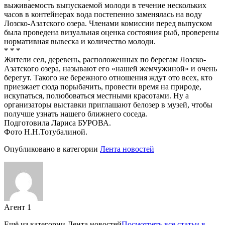
выживаемость выпускаемой молоди в течение нескольких
часов в контейнерах вода постепенно заменялась на воду
Лозско-Азатского озера. Членами комиссии перед выпуском
была проведена визуальная оценка состояния рыб, проверены
нормативная вывеска и количество молоди.
* * *
Жители сел, деревень, расположенных по берегам Лозско-
Азатского озера, называют его «нашей жемчужиной» и очень
берегут. Такого же бережного отношения ждут ото всех, кто
приезжает сюда порыбачить, провести время на природе,
искупаться, полюбоваться местными красотами. Ну а
организаторы выставки приглашают белозер в музей, чтобы
получше узнать нашего ближнего соседа.
Подготовила Лариса БУРОВА.
Фото Н.Н.Тотубалиной.
Опубликовано в категории
Лента новостей
Агент 1
Ещё из категории
Лента новостей
Посмотреть все статьи в