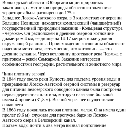
Вологодской области «Об организации природных
заказников, памятников природы областного значения»
территория была расширена до 175 га.
Западнее Лозско-Азатского озера, в 3 километрах от деревни
Большие Новишки, находится комплексный (ландшафтный)
государственный природный заказник «Кольцевая структура
«Чермжа». Он расположен в древней озерной котловине
диаметром 4 км, ее днище на 14-17 метров ниже уровня
окружающей равнины. Происхождение котловины объясняют
падением метеорита, есть мнение, что котловина — это
древние вулканы. Через котловину протекают река Чермжа с
притоком – рекой Самсаркой. Заказник интересен
особенностями географии, растительного и животного мира.
Чини плотину загодя!
В 1844 году около реки Куность для подъема уровня воды и
превращения Лозско-Азатской озерной системы в резервуар
для питания Белозерского обводного канала была построена
первая деревянная плотина, которую называли большой –
имела 4 пролета (31,8 м). Весной через нее осуществляли
сплав леса.
В 1868 году появилась вторая плотина, малая. Она имела один
пролет (9,6 м), служила для пропуска барж из Лозско-
Азатского озера в Белозерский канал.
Подъем воды почти в два метра вызвал подтопление