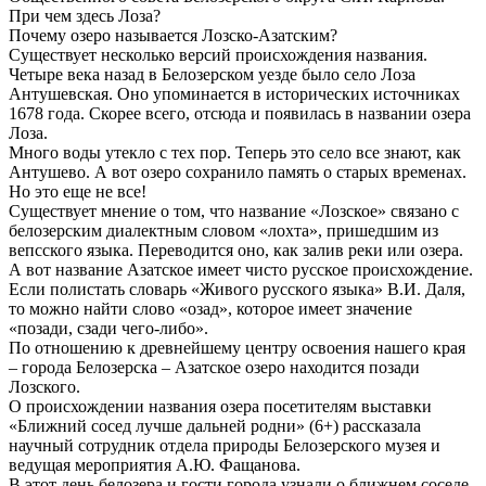
При чем здесь Лоза?
Почему озеро называется Лозско-Азатским?
Существует несколько версий происхождения названия.
Четыре века назад в Белозерском уезде было село Лоза
Антушевская. Оно упоминается в исторических источниках
1678 года. Скорее всего, отсюда и появилась в названии озера
Лоза.
Много воды утекло с тех пор. Теперь это село все знают, как
Антушево. А вот озеро сохранило память о старых временах.
Но это еще не все!
Существует мнение о том, что название «Лозское» связано с
белозерским диалектным словом «лохта», пришедшим из
вепсского языка. Переводится оно, как залив реки или озера.
А вот название Азатское имеет чисто русское происхождение.
Если полистать словарь «Живого русского языка» В.И. Даля,
то можно найти слово «озад», которое имеет значение
«позади, сзади чего-либо».
По отношению к древнейшему центру освоения нашего края
– города Белозерска – Азатское озеро находится позади
Лозского.
О происхождении названия озера посетителям выставки
«Ближний сосед лучше дальней родни» (6+) рассказала
научный сотрудник отдела природы Белозерского музея и
ведущая мероприятия А.Ю. Фащанова.
В этот день белозера и гости города узнали о ближнем соседе