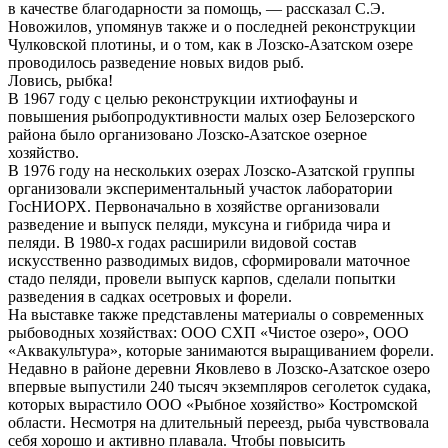
в качестве благодарности за помощь, — рассказал С.Э.
Новожилов, упомянув также и о последней реконструкции
Чулковской плотины, и о том, как в Лозско-Азатском озере
проводилось разведение новых видов рыб.
Ловись, рыбка!
В 1967 году с целью реконструкции ихтиофауны и
повышения рыбопродуктивности малых озер Белозерского
района было организовано Лозско-Азатское озерное
хозяйство.
В 1976 году на нескольких озерах Лозско-Азатской группы
организовали экспериментальный участок лаборатории
ГосНИОРХ. Первоначально в хозяйстве организовали
разведение и выпуск пеляди, муксуна и гибрида чира и
пеляди. В 1980-х годах расширили видовой состав
искусственно разводимых видов, сформировали маточное
стадо пеляди, провели выпуск карпов, сделали попытки
разведения в садках осетровых и форели.
На выставке также представлены материалы о современных
рыбоводных хозяйствах: ООО СХП «Чистое озеро», ООО
«Аквакультура», которые занимаются выращиванием форели.
Недавно в районе деревни Яковлево в Лозско-Азатское озеро
впервые выпустили 240 тысяч экземпляров сеголеток судака,
которых вырастило ООО «Рыбное хозяйство» Костромской
области. Несмотря на длительный переезд, рыба чувствовала
себя хорошо и активно плавала. Чтобы повысить