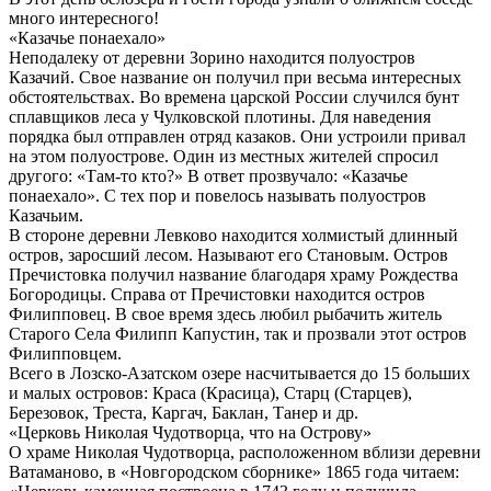
много интересного!
«Казачье понаехало»
Неподалеку от деревни Зорино находится полуостров
Казачий. Свое название он получил при весьма интересных
обстоятельствах. Во времена царской России случился бунт
сплавщиков леса у Чулковской плотины. Для наведения
порядка был отправлен отряд казаков. Они устроили привал
на этом полуострове. Один из местных жителей спросил
другого: «Там-то кто?» В ответ прозвучало: «Казачье
понаехало». С тех пор и повелось называть полуостров
Казачьим.
В стороне деревни Левково находится холмистый длинный
остров, заросший лесом. Называют его Становым. Остров
Пречистовка получил название благодаря храму Рождества
Богородицы. Справа от Пречистовки находится остров
Филипповец. В свое время здесь любил рыбачить житель
Старого Села Филипп Капустин, так и прозвали этот остров
Филипповцем.
Всего в Лозско-Азатском озере насчитывается до 15 больших
и малых островов: Краса (Красица), Старц (Старцев),
Березовок, Треста, Каргач, Баклан, Танер и др.
«Церковь Николая Чудотворца, что на Острову»
О храме Николая Чудотворца, расположенном вблизи деревни
Ватаманово, в «Новгородском сборнике» 1865 года читаем: