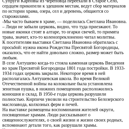
Супруги Карповы из Череповца переехали в Старое Село,
сердцем прикипели к здешним местам, ведут сбор материалов
по истории храма, озера, сел и деревень, общаются со
старожилами.
-Мы часто бываем в храме, — поделилась Светлана Ивановна.
– Люди не забыли церковь, видно, что туда приезжают. То
новые иконки стоят в алтаре, то огарки свечей, то примята
трава, значит, кто-то коленопреклоненно читал молитвы.
К посетителям выставки Светлана Ивановна обратилась с
просьбой: нужна икона Рождества Пресвятой Богородицы,
оказалось, что ее найти довольно сложно, размер может быть
любым.
В селе Антушево когда-то стояла каменная церковь Введения
во храм Пресвятой Богородицы 1801 года постройки. В 1933-
1934 годах церковь закрыли. Некоторое время в ней
располагалась Антушевская школа. Во время Великой
Отечественной войны на колокольне была установлена
зенитная пушка, в нижних помещениях расположились
конюшня и склад. В 1950-е годы церковь разрушили
полностью. Кирпичи увозили на строительство Белозерского
маслозавода, колхозных ферм и печей.
На выставке размещены воспоминания жителей округи,
посвященные храмам. Люди рассказывают о
священнослужителях, о своей жизни и жизни своих родных,
вспоминают детали того, как разрушали храмы.