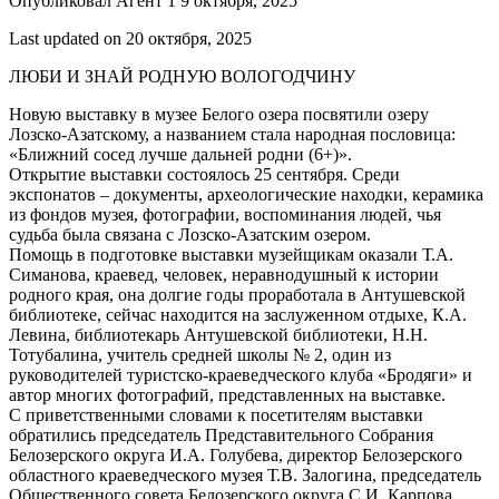
Опубликовал Агент 1 9 октября, 2025
Last updated on 20 октября, 2025
ЛЮБИ И ЗНАЙ РОДНУЮ ВОЛОГОДЧИНУ
Новую выставку в музее Белого озера посвятили озеру
Лозско-Азатскому, а названием стала народная пословица:
«Ближний сосед лучше дальней родни (6+)».
Открытие выставки состоялось 25 сентября. Среди
экспонатов – документы, археологические находки, керамика
из фондов музея, фотографии, воспоминания людей, чья
судьба была связана с Лозско-Азатским озером.
Помощь в подготовке выставки музейщикам оказали Т.А.
Симанова, краевед, человек, неравнодушный к истории
родного края, она долгие годы проработала в Антушевской
библиотеке, сейчас находится на заслуженном отдыхе, К.А.
Левина, библиотекарь Антушевской библиотеки, Н.Н.
Тотубалина, учитель средней школы № 2, один из
руководителей туристско-краеведческого клуба «Бродяги» и
автор многих фотографий, представленных на выставке.
С приветственными словами к посетителям выставки
обратились председатель Представительного Собрания
Белозерского округа И.А. Голубева, директор Белозерского
областного краеведческого музея Т.В. Залогина, председатель
Общественного совета Белозерского округа С.И. Карпова.