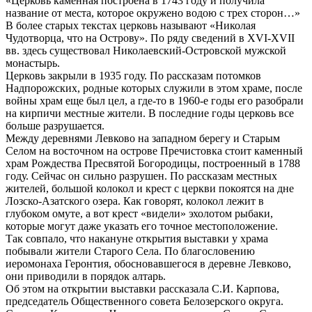
«Церковь каменная построена в 1743 году и получила
название от места, которое окружено водою с трех сторон…»
В более старых текстах церковь называют «Николая
Чудотворца, что на Острову». По ряду сведений в XVI-XVII
вв. здесь существовал Николаевский-Островской мужской
монастырь.
Церковь закрыли в 1935 году. По рассказам потомков
Надпорожских, родные которых служили в этом храме, после
войны храм еще был цел, а где-то в 1960-е годы его разобрали
на кирпичи местные жители. В последние годы церковь все
больше разрушается.
Между деревнями Левково на западном берегу и Старым
Селом на восточном на острове Пречистовка стоит каменный
храм Рождества Пресвятой Богородицы, построенный в 1788
году. Сейчас он сильно разрушен. По рассказам местных
жителей, большой колокол и крест с церкви покоятся на дне
Лозско-Азатского озера. Как говорят, колокол лежит в
глубоком омуте, а вот крест «видели» эхолотом рыбаки,
которые могут даже указать его точное местоположение.
Так совпало, что накануне открытия выставки у храма
побывали жители Старого Села. По благословению
иеромонаха Геронтия, обосновавшегося в деревне Левково,
они приводили в порядок алтарь.
Об этом на открытии выставки рассказала С.И. Карпова,
председатель Общественного совета Белозерского округа.