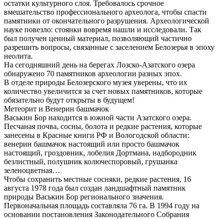
остатки культурного слоя. Требовалось срочное
вмешательство профессионального археолога, чтобы спасти
памятники от окончательного разрушения. Археологической
науке повезло: стоянки вовремя нашли и исследовали. Так
был получен ценный материал, позволяющий частично
разрешить вопросы, связанные с заселением Белозерья в эпоху
неолита.
На сегодняшний день на берегах Лозско-Азатского озера
обнаружено 70 памятников археологии разных эпох.
В отделе природы Белозерского музея уверены, что их
количество увеличится за счет новых памятников, которые
обязательно будут открыты в будущем!
Метеорит и Венерин башмачок
Васькин Бор находится в южной части Азатского озера.
Песчаная почва, сосны, болота и редкие растения, которые
занесены в Красные книги РФ и Вологодской области:
венерин башмачок настоящий или просто башмачок
настоящий, гроздовник, лобелия Дортмана, надбородник
безлистный, полушник колючеспоровый, грушанка
зеленоцветная…
Чтобы сохранить местные сосняки, редкие растения, 16
августа 1978 года был создан ландшафтный памятник
природы Васькин Бор регионального значения.
Первоначальная площадь составляла 76 га. В 1994 году на
основании постановления Законодательного Собрания