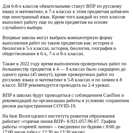
Для 6-8-х классов обязательными станут ВПР по русскому
языку и математике, в 7-х классах к этим предметам добавлен
еще иностранный язык. Кроме того каждый из этих классов
выполнит работу еще по двум предметам на основе
случайного выбора.
Впервые школы могут выбрать компьютерную форму
выполнения работ по таким предметам как: история и
биология в 5-х классах, история, биология, география и
обществознание в 6-х, 7-х и 8-х классах.
Также в 2022 году время выполнения проверочных работ по
большинству предметов в 4 — 8 классах было сокращено до
одного урока (45 минут), кроме проверочных работ по
русскому языку и математике в 5-8 классах и по химии в 8
классе. ВПР рекомендуется проводить на 2-4 уроках.
ВПР в школах будут проводиться с соблюдением СанПин и
рекомендаций по организации работы в условиях сохранения
рисков распространения COVID-19.
На базе Вологодского института развития образования
работает «горячая линия ВПР» 8-921-057-96-07. График
работы «горячей линии» – ежедневно по будням с 8:00 до
17:00 часов (обед с 12:30 до 13:30 часов).