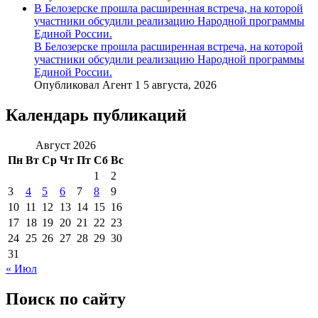
В Белозерске прошла расширенная встреча, на которой
участники обсудили реализацию Народной программы
Единой России.
В Белозерске прошла расширенная встреча, на которой
участники обсудили реализацию Народной программы
Единой России.
Опубликовал Агент 1 5 августа, 2026
Календарь публикаций
Август 2026
Пн
Вт
Ср
Чт
Пт
Сб
Вс
1
2
3
4
5
6
7
8
9
10
11
12
13
14
15
16
17
18
19
20
21
22
23
24
25
26
27
28
29
30
31
« Июл
Поиск по сайту