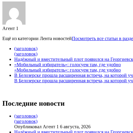
Агент 1
Ещё из категории
Лента новостей
Посмотреть все статьи в разд
(заголовок)
(заголовок)
Надёжный и вместительный плот появился на Георгиевск
«Мобильный избиратель»: голосуем там, где удобно
«Мобильный избиратель»: голосуем там, где удобно
В Белозерске прошла расширенная встреча, на которой 
В Белозерске прошла расширенная встреча, на которой 
Последние новости
(заголовок)
(заголовок)
Опубликовал Агент 1 6 августа, 2026
Надёжный и вместительный плот появился на Георгиевск