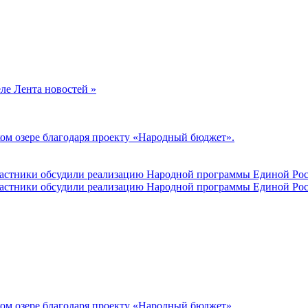
еле Лента новостей »
ом озере благодаря проекту «Народный бюджет».
участники обсудили реализацию Народной программы Единой Рос
участники обсудили реализацию Народной программы Единой Рос
ом озере благодаря проекту «Народный бюджет».