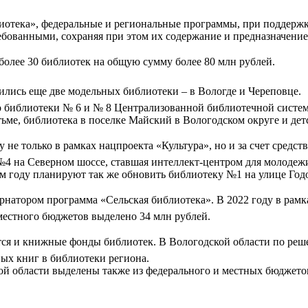
лиотека», федеральные и региональные программы, при поддерж
бованными, сохраняя при этом их содержание и предназначение
более 30 библиотек на общую сумму более 80 млн рублей.
вились еще две модельных библиотеки – в Вологде и Череповце.
о библиотеки № 6 и № 8 Централизованной библиотечной систем
ьме, библиотека в поселке Майский в Вологодском округе и дет
 не только в рамках нацпроекта «Культура», но и за счет средс
№4 на Северном шоссе, ставшая интеллект-центром для молодеж
ем году планируют так же обновить библиотеку №1 на улице Год
рнатором программа «Сельская библиотека». В 2022 году в рам
 местного бюджетов выделено 34 млн рублей.
ся и книжные фонды библиотек. В Вологодской области по реш
вых книг в библиотеки региона.
кой области выделены также из федерального и местных бюджето