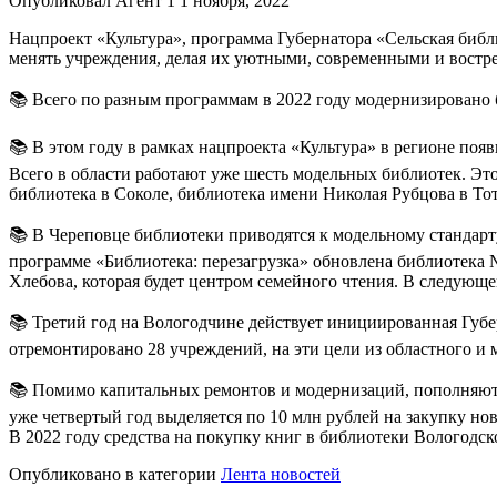
Опубликовал Агент 1 1 ноября, 2022
Нацпроект «Культура», программа Губернатора «Сельская биб
менять учреждения, делая их уютными, современными и востре
📚 Всего по разным программам в 2022 году модернизировано 
📚 В этом году в рамках нацпроекта «Культура» в регионе поя
Всего в области работают уже шесть модельных библиотек. Эт
библиотека в Соколе, библиотека имени Николая Рубцова в Тот
📚 В Череповце библиотеки приводятся к модельному стандарту
программе «Библиотека: перезагрузка» обновлена библиотека 
Хлебова, которая будет центром семейного чтения. В следующ
📚 Третий год на Вологодчине действует инициированная Губе
отремонтировано 28 учреждений, на эти цели из областного и
📚 Помимо капитальных ремонтов и модернизаций, пополняют
уже четвертый год выделяется по 10 млн рублей на закупку но
В 2022 году средства на покупку книг в библиотеки Вологодс
Опубликовано в категории
Лента новостей