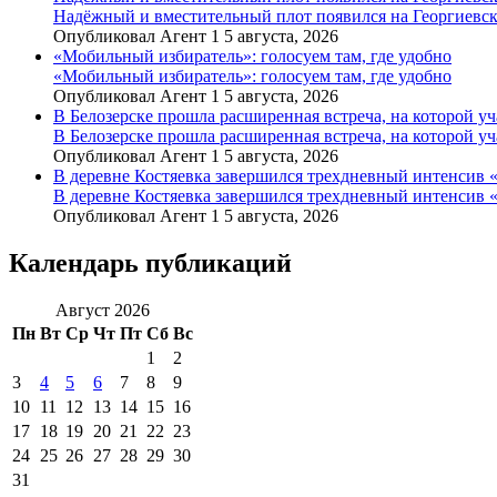
Надёжный и вместительный плот появился на Георгиевск
Опубликовал Агент 1 5 августа, 2026
«Мобильный избиратель»: голосуем там, где удобно
«Мобильный избиратель»: голосуем там, где удобно
Опубликовал Агент 1 5 августа, 2026
В Белозерске прошла расширенная встреча, на которой 
В Белозерске прошла расширенная встреча, на которой 
Опубликовал Агент 1 5 августа, 2026
В деревне Костяевка завершился трехдневный интенсив
В деревне Костяевка завершился трехдневный интенсив
Опубликовал Агент 1 5 августа, 2026
Календарь публикаций
Август 2026
Пн
Вт
Ср
Чт
Пт
Сб
Вс
1
2
3
4
5
6
7
8
9
10
11
12
13
14
15
16
17
18
19
20
21
22
23
24
25
26
27
28
29
30
31