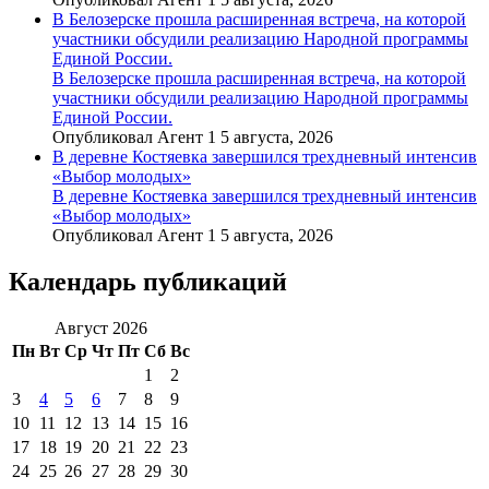
В Белозерске прошла расширенная встреча, на которой
участники обсудили реализацию Народной программы
Единой России.
В Белозерске прошла расширенная встреча, на которой
участники обсудили реализацию Народной программы
Единой России.
Опубликовал Агент 1 5 августа, 2026
В деревне Костяевка завершился трехдневный интенсив
«Выбор молодых»
В деревне Костяевка завершился трехдневный интенсив
«Выбор молодых»
Опубликовал Агент 1 5 августа, 2026
Календарь публикаций
Август 2026
Пн
Вт
Ср
Чт
Пт
Сб
Вс
1
2
3
4
5
6
7
8
9
10
11
12
13
14
15
16
17
18
19
20
21
22
23
24
25
26
27
28
29
30